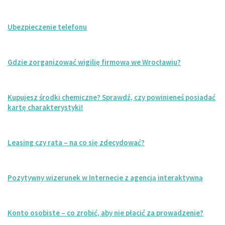
Ubezpieczenie telefonu
Gdzie zorganizować wigilię firmową we Wrocławiu?
Kupujesz środki chemiczne? Sprawdź, czy powinieneś posiadać
kartę charakterystyki!
Leasing czy rata – na co się zdecydować?
Pozytywny wizerunek w Internecie z agencją interaktywną
Konto osobiste – co zrobić, aby nie płacić za prowadzenie?