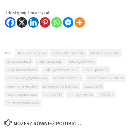
Udostępnij ten artykuł
Tagi:
Alior Bank pożyczka
BGŻ BNP Paribas kredyt
Citi Handlowy kredyt
jak wybrać kredyt
kredyt bez prowizji
kredyt gotówkowy
kredyt na dowolny cel
kredyty gotówkowe 2017
mBank pożyczka
najlepsze kredyty gotówkowe
oferty banków 2017
oprocentowanie kredytów
porównanie kredytów
porównywarka kredytów
pożyczka 5%
pożyczka gotówkowa
ranking 2017
ranking kredytów
RRSO 2017
tani kredyt gotówkowy
MOŻESZ RÓWNIEŻ POLUBIĆ…