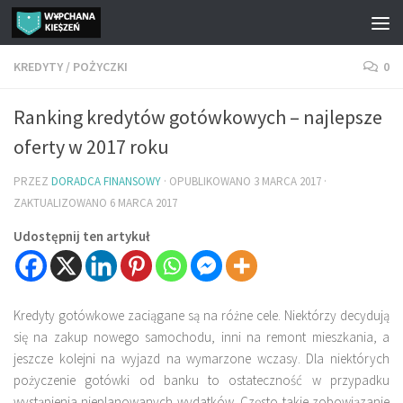
Przejdź do treści
KREDYTY
/
POŻYCZKI
0
Ranking kredytów gotówkowych – najlepsze
oferty w 2017 roku
PRZEZ
DORADCA FINANSOWY
· OPUBLIKOWANO
3 MARCA 2017
·
ZAKTUALIZOWANO
6 MARCA 2017
Udostępnij ten artykuł
Kredyty gotówkowe zaciągane są na różne cele. Niektórzy decydują
się na zakup nowego samochodu, inni na remont mieszkania, a
jeszcze kolejni na wyjazd na wymarzone wczasy. Dla niektórych
pożyczenie gotówki od banku to ostateczność w przypadku
wystąpienia nieplanowanych wydatków. Często takie zobowiązanie