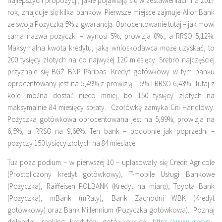
najlepszych propozycji, jakie pojawiają się w zestawieniach na 2017
rok, znajduje się kilka banków. Pierwsze miejsce zajmuje Alior Bank
ze swoją Pożyczką 5% z gwarancją. Oprocentowanie tutaj – jak mówi
sama nazwa pożyczki – wynosi 5%, prowizja 0%., a RRSO 5,12%.
Maksymalna kwota kredytu, jaką wnioskodawca może uzyskać, to
200 tysięcy złotych na co najwyżej 120 miesięcy. Srebro najczęściej
przyznaje się BGŻ BNP Paribas. Kredyt gotówkowy w tym banku
oprocentowany jest na 5,49% z prowizją 1,5% i RRSO 6,43%. Tutaj z
kolei można dostać nieco mniej, bo 150 tysięcy złotych na
maksymalnie 84 miesięcy spłaty. Czołówkę zamyka Citi Handlowy.
Pożyczka gotówkowa oprocentowana jest na 5,99%, prowizja na
6,5%, a RRSO na 9,66%. Ten bank – podobnie jak poprzedni –
pożyczy 150 tysięcy złotych na 84 miesiące.
Tuż poza podium – w pierwszej 10 – uplasowały się Credit Agricole
(Prostoliczony kredyt gotówkowy), T-mobile Usługi Bankowe
(Pożyczka), Raiffeisen POLBANK (Kredyt na miarę), Toyota Bank
(Pożyczka), mBank (mRaty), Bank Zachodni WBK (Kredyt
gotówkowy) oraz Bank Millennium (Pożyczka gotówkowa). Poznaj
dokładny ranking kredytów gotówkowych:
https://www.kredyty-