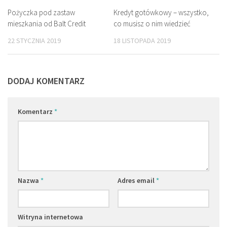
Pożyczka pod zastaw
5
Kredyt gotówkowy – wszystko,
1
mieszkania od Balt Credit
co musisz o nim wiedzieć
22 STYCZNIA 2019
18 LISTOPADA 2019
DODAJ KOMENTARZ
Komentarz
*
Nazwa
*
Adres email
*
Witryna internetowa