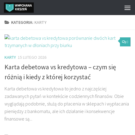
Przejdź do treści
KATEGORIA:
KARTY
0
KARTY
15 LUTEGO 2026
Karta debetowa vs kredytowa – czym się
różnią i kiedy z której korzystać
Karta debetowa vs kredytowa to jedno z najczęściej
zadawanych pytań w kontekście codziennych finansów. Obie
wyglądają podobnie, służą do płacenia w sklepach i wypłacania
pieniędzy z bankomatu, ale ich działanie i konsekwencje
finansowe są...