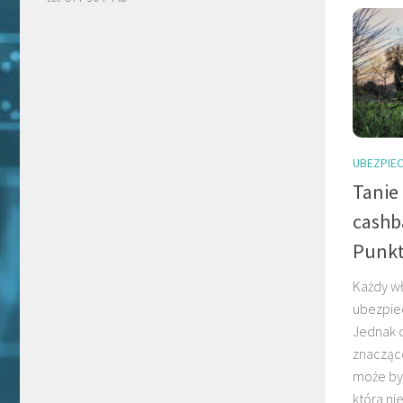
UBEZPIEC
Tanie
cashb
Punkt
Każdy wł
ubezpiec
Jednak c
znacząc
może by
która ni