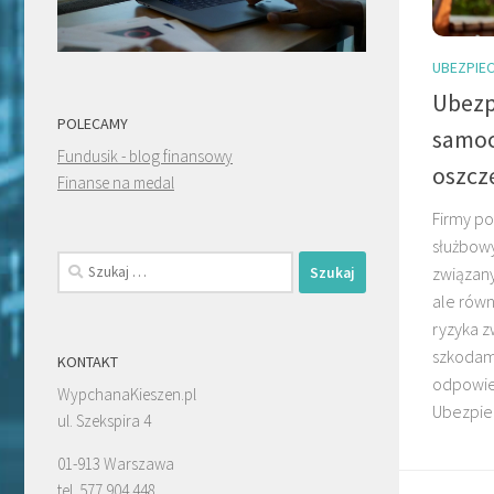
UBEZPIEC
Ubezp
POLECAMY
samoc
Fundusik - blog finansowy
oszcz
Finanse na medal
Firmy po
służbowy
Szukaj:
związan
ale rów
ryzyka 
szkodam
KONTAKT
odpowie
WypchanaKieszen.pl
Ubezpiec
ul. Szekspira 4
01-913 Warszawa
tel. 577 904 448