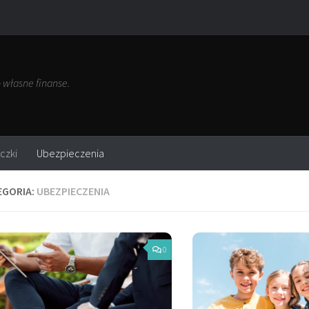
własne finanse.
czki
Ubezpieczenia
EGORIA:
UBEZPIECZENIA
0