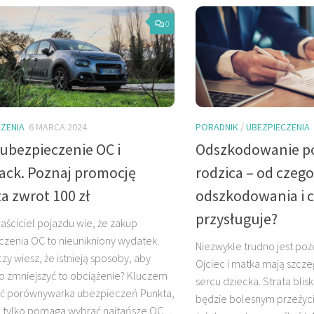
0
ZENIA
6 MARCA 2024
PORADNIK
/
UBEZPIECZENIA
 ubezpieczenie OC i
Odszkodowanie po
ack. Poznaj promocję
rodzica – od czego
a zwrot 100 zł
odszkodowania i 
przysługuje?
aściciel pojazdu wie, że zakup
zenia OC to nieunikniony wydatek.
Niezwykle trudno jest po
zy wiesz, że istnieją sposoby, aby
Ojciec i matka mają szcz
o zmniejszyć to obciążenie? Kluczem
sercu dziecka. Strata blis
ć porównywarka ubezpieczeń Punkta,
będzie bolesnym przeżyc
e tylko pomaga wybrać najtańsze OC,...