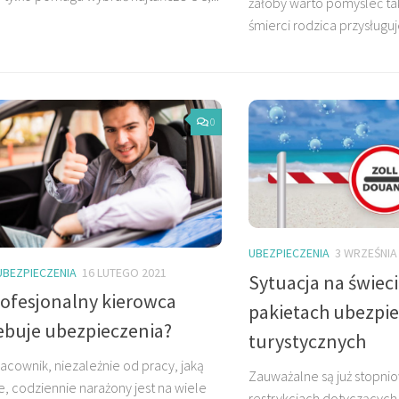
żałoby warto pomyśleć ta
śmierci rodzica przysługuje
0
UBEZPIECZENIA
3 WRZEŚNIA
UBEZPIECZENIA
16 LUTEGO 2021
Sytuacja na świec
rofesjonalny kierowca
pakietach ubezpi
ebuje ubezpieczenia?
turystycznych
acownik, niezależnie od pracy, jaką
Zauważalne są już stopnio
, codziennie narażony jest na wiele
restrykcjach dotyczących