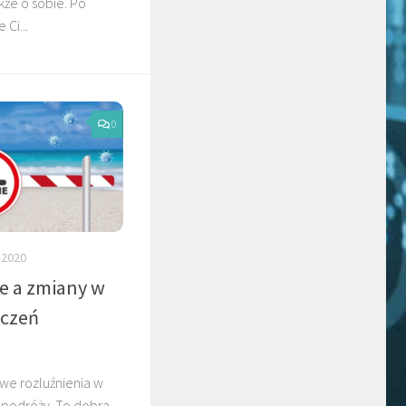
kże o sobie. Po
 Ci...
0
 2020
ie a zmiany w
eczeń
we rozluźnienia w
 podróży. To dobra