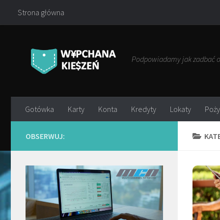
Strona główna
Przejdź do treści
Podpowiadamy jak zadbać o 
Gotówka
Karty
Konta
Kredyty
Lokaty
Poży
OBSERWUJ:
KAT