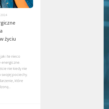
 2024
giczne
na
w życiu
jak i te nieco
e energiczne.
icie nie kiedy nie
 swojej pociechy.
arzenie, które
zoną...