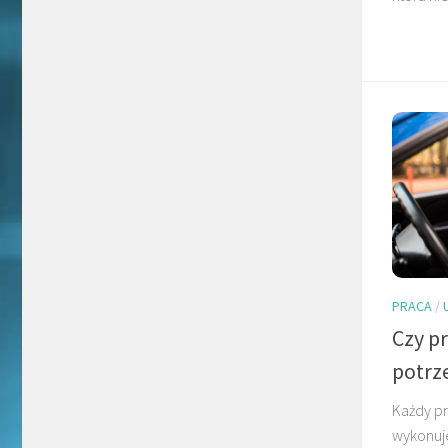
PRACA
/
Czy p
potrz
Każdy pr
wykonuje