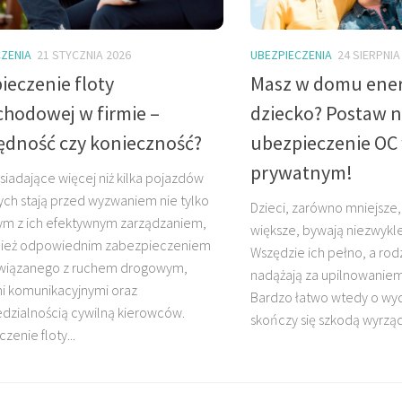
ZENIA
21 STYCZNIA 2026
UBEZPIECZENIA
24 SIERPNIA
ieczenie floty
Masz w domu ener
hodowej w firmie –
dziecko? Postaw 
ędność czy konieczność?
ubezpieczenie OC 
prywatnym!
siadające więcej niż kilka pojazdów
ch stają przed wyzwaniem nie tylko
Dzieci, zarówno mniejsze, 
ym z ich efektywnym zarządzaniem,
większe, bywają niezwykl
nież odpowiednim zabezpieczeniem
Wszędzie ich pełno, a rodz
związanego z ruchem drogowym,
nadążają za upilnowaniem
i komunikacyjnymi oraz
Bardzo łatwo wtedy o wyd
dzialnością cywilną kierowców.
skończy się szkodą wyrząd
zenie floty...