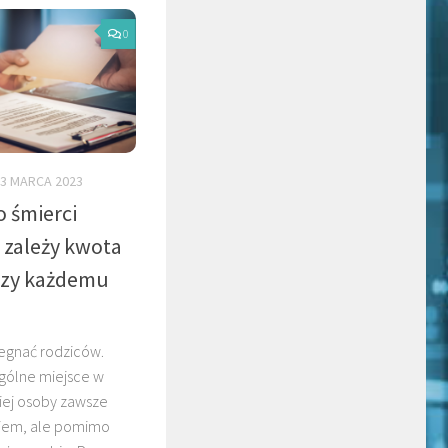
0
3 MARCA 2023
 śmierci
 zależy kwota
czy każdemu
żegnać rodziców.
ególne miejsce w
kiej osoby zawsze
iem, ale pomimo