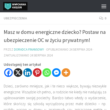
Przejdź do treści
UBEZPIECZENIA
0
Masz w domu energiczne dziecko? Postaw na
ubezpieczenie OC w życiu prywatnym!
PRZEZ
DORADCA FINANSOWY
· OPUBLIKOWANO
24 SIERPNIA 2024
·
ZAKTUALIZOWANO
24 SIERPNIA 2024
Udostępnij ten artykuł
Dzieci, zarówno mniejsze, jak i te nieco większe, bywają niezwykle
energiczne. Wszędzie ich pełno, a rodzicie nie kiedy nie nadążają za
upilnowaniem swojej pociechy. Bardzo łatwo wtedy o wydarzenie,
które skończy się szkodą wyrządzoną przez małe dziecko – np.
rozbity wazon w domu u znajomych czy zniszczone meble u