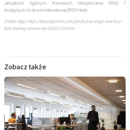
aktualnych Ogólnych Warunkach Ubezpieczenia ERGO 7
dostępnych na stronie internetowej ERGO Hestii.
Źródło zdjęć: https://depositphotos.com/photo/low-angle-view-four-
kids-looking-camera-sky-263221710.html
Zobacz także