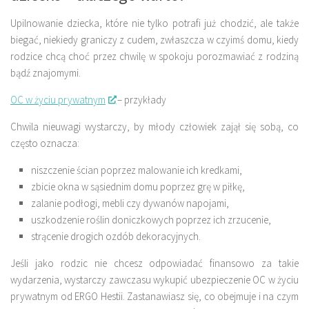
Upilnowanie dziecka, które nie tylko potrafi już chodzić, ale także
biegać, niekiedy graniczy z cudem, zwłaszcza w czyimś domu, kiedy
rodzice chcą choć przez chwilę w spokoju porozmawiać z rodziną
bądź znajomymi.
OC w życiu prywatnym
– przykłady
Chwila nieuwagi wystarczy, by młody człowiek zajął się sobą, co
często oznacza:
niszczenie ścian poprzez malowanie ich kredkami,
zbicie okna w sąsiednim domu poprzez grę w piłkę,
zalanie podłogi, mebli czy dywanów napojami,
uszkodzenie roślin doniczkowych poprzez ich zrzucenie,
strącenie drogich ozdób dekoracyjnych.
Jeśli jako rodzic nie chcesz odpowiadać finansowo za takie
wydarzenia, wystarczy zawczasu wykupić
ubezpieczenie OC w życiu
prywatnym
od ERGO Hestii. Zastanawiasz się, co obejmuje i na czym