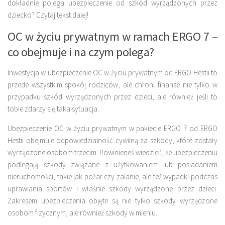
dokładnie polega ubezpieczenie od szkód wyrządzonych przez
dziecko? Czytaj tekst dalej!
OC w życiu prywatnym w ramach ERGO 7 –
co obejmuje i na czym polega?
Inwestycja w
ubezpieczenie OC w życiu prywatnym
od ERGO Hestii to
przede wszystkim spokój rodziców, ale chroni finanse nie tylko w
przypadku szkód wyrządzonych przez dzieci, ale również jeśli to
tobie zdarzy się taka sytuacja.
Ubezpieczenie OC w życiu prywatnym
w pakiecie ERGO 7 od ERGO
Hestii obejmuje odpowiedzialność cywilną za szkody, które zostały
wyrządzone osobom trzecim. Powinieneś wiedzieć, że ubezpieczeniu
podlegają szkody związane z użytkowaniem lub posiadaniem
nieruchomości, takie jak pożar czy zalanie, ale też wypadki podczas
uprawiania sportów i właśnie szkody wyrządzone przez dzieci.
Zakresem ubezpieczenia objęte są nie tylko szkody wyrządzone
osobom fizycznym, ale również szkody w mieniu.