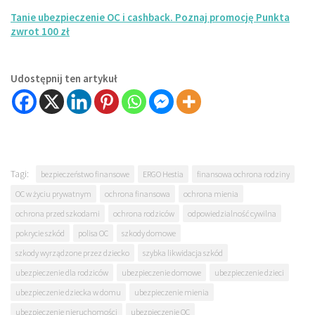
Tanie ubezpieczenie OC i cashback. Poznaj promocję Punkta
zwrot 100 zł
Udostępnij ten artykuł
Tagi:
bezpieczeństwo finansowe
ERGO Hestia
finansowa ochrona rodziny
OC w życiu prywatnym
ochrona finansowa
ochrona mienia
ochrona przed szkodami
ochrona rodziców
odpowiedzialność cywilna
pokrycie szkód
polisa OC
szkody domowe
szkody wyrządzone przez dziecko
szybka likwidacja szkód
ubezpieczenie dla rodziców
ubezpieczenie domowe
ubezpieczenie dzieci
ubezpieczenie dziecka w domu
ubezpieczenie mienia
ubezpieczenie nieruchomości
ubezpieczenie OC