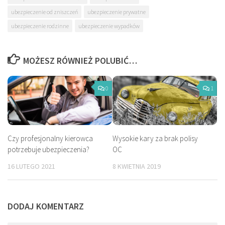
ubezpieczenie od zniszczeń
ubezpieczenie prywatne
ubezpieczenie rodzinne
ubezpieczenie wypadków
MOŻESZ RÓWNIEŻ POLUBIĆ…
0
1
Czy profesjonalny kierowca
Wysokie kary za brak polisy
potrzebuje ubezpieczenia?
OC
16 LUTEGO 2021
8 KWIETNIA 2019
DODAJ KOMENTARZ