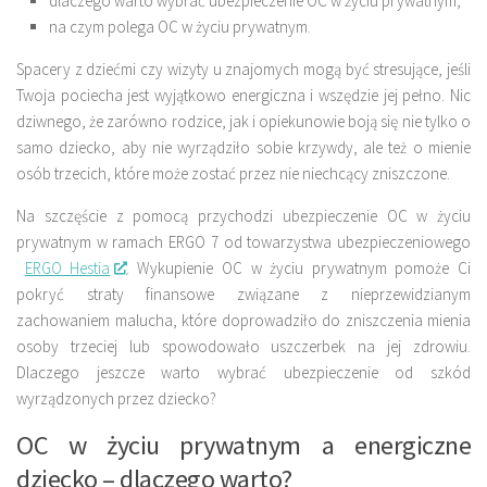
dlaczego warto wybrać ubezpieczenie OC w życiu prywatnym,
na czym polega OC w życiu prywatnym.
Spacery z dziećmi czy wizyty u znajomych mogą być stresujące, jeśli
Twoja pociecha jest wyjątkowo energiczna i wszędzie jej pełno. Nic
dziwnego, że zarówno rodzice, jak i opiekunowie boją się nie tylko o
samo dziecko, aby nie wyrządziło sobie krzywdy, ale też o mienie
osób trzecich, które może zostać przez nie niechcący zniszczone.
Na szczęście z pomocą przychodzi
ubezpieczenie OC w życiu
prywatnym
w ramach ERGO 7 od towarzystwa ubezpieczeniowego
ERGO Hestia
. Wykupienie OC w życiu prywatnym pomoże Ci
pokryć straty finansowe związane z nieprzewidzianym
zachowaniem malucha, które doprowadziło do zniszczenia mienia
osoby trzeciej lub spowodowało uszczerbek na jej zdrowiu.
Dlaczego jeszcze warto wybrać
ubezpieczenie od szkód
wyrządzonych przez dziecko
?
OC w życiu prywatnym a energiczne
dziecko – dlaczego warto?