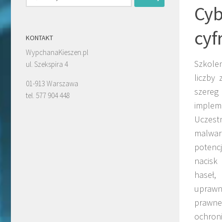
Cyb
cy
KONTAKT
WypchanaKieszen.pl
Szkole
ul. Szekspira 4
liczby
01-913 Warszawa
szereg
tel. 577 904 448
implem
Uczest
malwar
potenc
nacisk
haseł,
uprawn
prawne
ochro