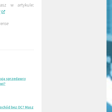
tasz w artykule:
/
cense
kują sprzedawcy
wi?
ochód bez OC? Masz