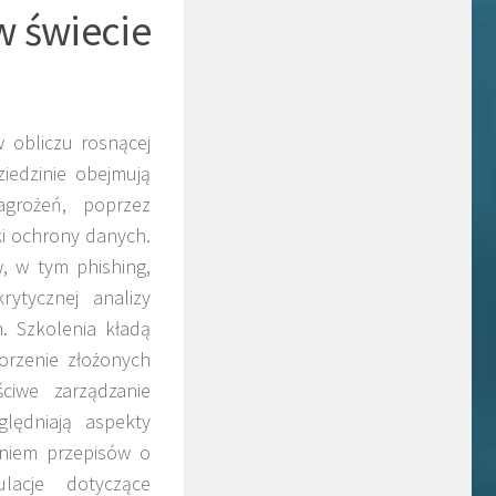
w świecie
 obliczu rosnącej
iedzinie obejmują
agrożeń, poprzez
i ochrony danych.
, w tym phishing,
rytycznej analizy
. Szkolenia kładą
orzenie złożonych
ciwe zarządzanie
lędniają aspekty
aniem przepisów o
acje dotyczące