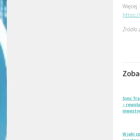
Więcej
https:
Źródło 
Zoba
Sync Tra
– rewolu
inwesty
W jaki 