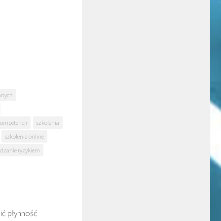
anych
kompetencji
szkolenia
szkolenia online
dzanie ryzykiem
ić płynność
0