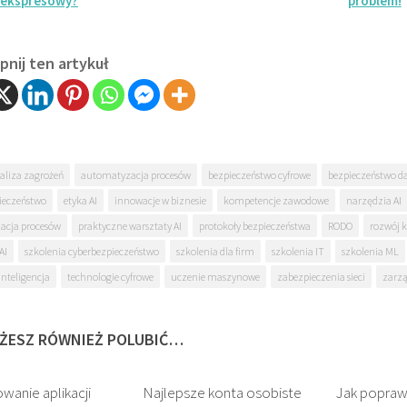
 ekspresowy?
problem!
nij ten artykuł
aliza zagrożeń
automatyzacja procesów
bezpieczeństwo cyfrowe
bezpieczeństwo d
ieczeństwo
etyka AI
innowacje w biznesie
kompetencje zawodowe
narzędzia AI
acja procesów
praktyczne warsztaty AI
protokoły bezpieczeństwa
RODO
rozwój 
AI
szkolenia cyberbezpieczeństwo
szkolenia dla firm
szkolenia IT
szkolenia ML
inteligencja
technologie cyfrowe
uczenie maszynowe
zabezpieczenia sieci
zarzą
ŻESZ RÓWNIEŻ POLUBIĆ…
wanie aplikacji
0
Najlepsze konta osobiste
0
Jak popraw