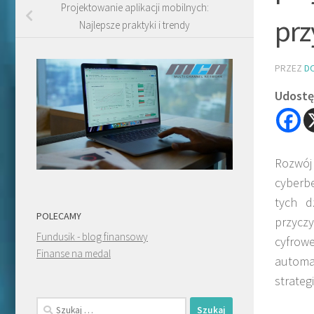
Projektowanie aplikacji mobilnych:
prz
Najlepsze praktyki i trendy
PRZEZ
D
Udostęp
Rozwó
cyberbe
tych d
POLECAMY
przyczy
Fundusik - blog finansowy
cyfrow
Finanse na medal
automa
strateg
Szukaj: