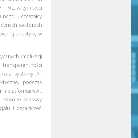
 i ML, w tym sieci
alnego. Uczestnicy
różnych sektorach
owaną analitykę w
cznych implikacji
, transparentności
rzez systemy AI.
ktyczne, podczas
i i platformami AI,
c złożone zestawy
jału i ograniczeń