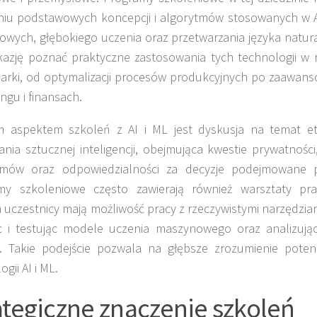
niu podstawowych koncepcji i algorytmów stosowanych w AI
wych, głębokiego uczenia oraz przetwarzania języka natur
kazję poznać praktyczne zastosowania tych technologii w 
arki, od optymalizacji procesów produkcyjnych po zaawans
ngu i finansach.
 aspektem szkoleń z AI i ML jest dyskusja na temat ety
nia sztucznej inteligencji, obejmująca kwestie prywatności
tmów oraz odpowiedzialności za decyzje podejmowane p
my szkoleniowe często zawierają również warsztaty pra
 uczestnicy mają możliwość pracy z rzeczywistymi narzędziam
c i testując modele uczenia maszynowego oraz analizują
. Takie podejście pozwala na głębsze zrozumienie potenc
gii AI i ML.
ategiczne znaczenie szkoleń