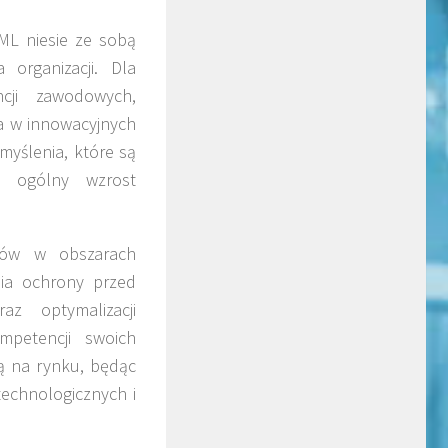
ML niesie ze sobą
organizacji. Dla
cji zawodowych,
ia w innowacyjnych
 myślenia, które są
a ogólny wzrost
ików w obszarach
nia ochrony przed
az optymalizacji
mpetencji swoich
ą na rynku, będąc
echnologicznych i