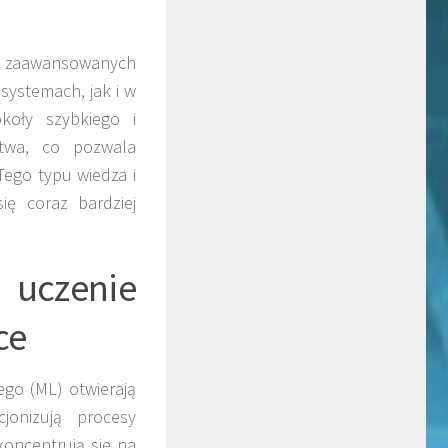
a zaawansowanych
systemach, jak i w
koły szybkiego i
twa, co pozwala
Tego typu wiedza i
ię coraz bardziej
uczenie
ce
ego (ML) otwierają
jonizują procesy
koncentrują się na