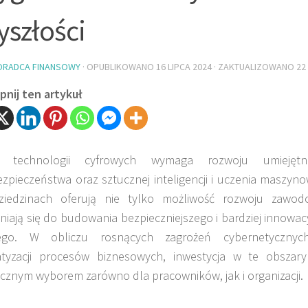
yszłości
ORADCA FINANSOWY
· OPUBLIKOWANO
16 LIPCA 2024
· ZAKTUALIZOWANO
22
nij ten artykuł
j technologii cyfrowych wymaga rozwoju umiejęt
zpieczeństwa oraz sztucznej inteligencji i uczenia maszyn
ziedzinach oferują nie tylko możliwość rozwoju zawod
niają się do budowania bezpieczniejszego i bardziej innowa
ego. W obliczu rosnących zagrożeń cybernetycznych
tyzacji procesów biznesowych, inwestycja w te obszary
icznym wyborem zarówno dla pracowników, jak i organizacji.