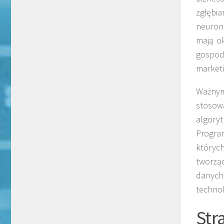
zgłębia
neurono
mają o
gospod
marketi
Ważnym
stosowa
algory
Progra
których
tworzą
danych
technolo
Str