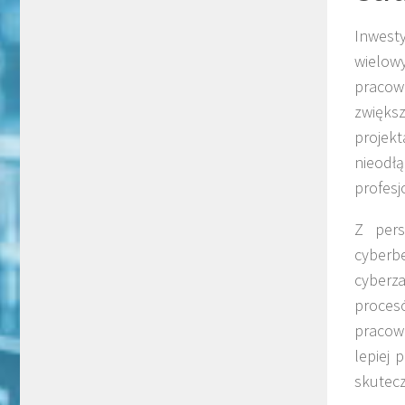
Inwesty
wielow
praco
zwiększ
projekt
nieod
profesj
Z pers
cyberb
cyberz
proces
pracow
lepiej
skutecz