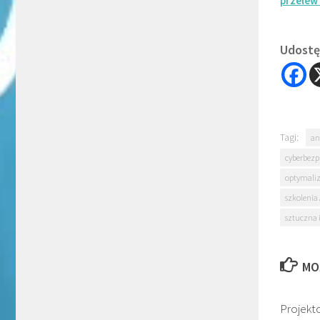
przelew
Udostęp
Tagi:
an
cyberbezp
optymaliz
szkolenia 
sztuczna 
MO
Projekto