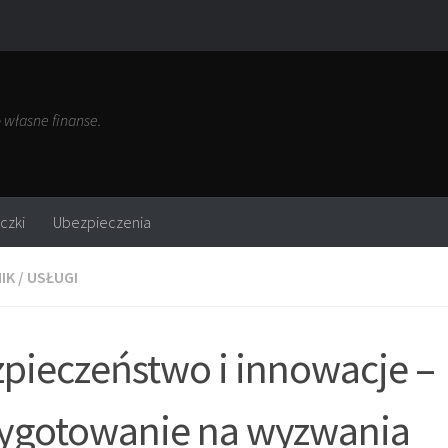
własne finanse.
czki
Ubezpieczenia
IK
/
USŁUGI
pieczeństwo i innowacje –
ygotowanie na wyzwania