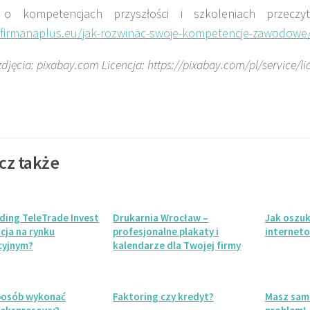
 o kompetencjach przyszłości i szkoleniach przeczy
//firmanaplus.eu/jak-rozwinac-swoje-kompetencje-zawodowe
zdjęcia: pixabay.com Licencja: https://pixabay.com/pl/service/li
cz także
ding TeleTrade Invest
Drukarnia Wrocław –
Jak oszu
cja na rynku
profesjonalne plakaty i
interneto
cyjnym?
kalendarze dla Twojej firmy
sposób wykonać
Faktoring czy kredyt?
Masz sam