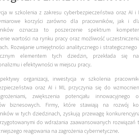
cja w szkolenia z zakresu cyberbezpieczeństwa oraz AI i 
ymiarowe korzyści zarówno dla pracowników, jak i dla 
wników oznacza to poszerzenie spektrum kompeten
enie wartości na rynku pracy oraz możliwość uczestniczen
ach. Rozwijanie umiejętności analitycznego i strategicznego
łącznym elementem tych dziedzin, przekłada się n
onalizmu i efektywności w miejscu pracy.
pektywy organizacji, inwestycja w szkolenia pracown
ezpieczeństwa oraz AI i ML przyczynia się do wzmocnie
agrożeniami, zwiększenia potencjału innowacyjnego or
ów biznesowych. Firmy, które stawiają na rozwój ko
ników w tych dziedzinach, zyskują przewagę konkurencyjn
 przygotowanymi do wdrażania zaawansowanych rozwiązań t
niejszego reagowania na zagrożenia cybernetyczne.