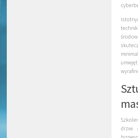
cyberb
Istotn
technik
środow
skutec
minimal
umiejęt
wyrafi
Sz
mas
Szkolen
drzwi 
bizneso