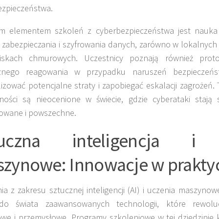
ezpieczeństwa.
ym elementem szkoleń z cyberbezpieczeństwa jest nauk
 zabezpieczania i szyfrowania danych, zarówno w lokalnych 
iskach chmurowych. Uczestnicy poznają również proto
znego reagowania w przypadku naruszeń bezpieczeńs
izować potencjalne straty i zapobiegać eskalacji zagrożeń. 
ności są nieocenione w świecie, gdzie cyberataki stają s
nowane i powszechne.
tuczna inteligencja i 
zynowe: Innowacje w prakty
ia z zakresu sztucznej inteligencji (AI) i uczenia maszynow
do świata zaawansowanych technologii, które rewoluc
we i przemysłowe. Programy szkoleniowe w tej dziedzinie 