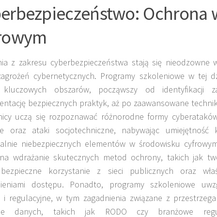
erbezpieczeństwo: Ochrona 
frowym
nia z zakresu cyberbezpieczeństwa stają się nieodzowne w
 zagrożeń cybernetycznych. Programy szkoleniowe w tej dz
 kluczowych obszarów, począwszy od identyfikacji z
entację bezpiecznych praktyk, aż po zaawansowane technik
nicy uczą się rozpoznawać różnorodne formy cyberataków
e oraz ataki socjotechniczne, nabywając umiejętność k
jalnie niebezpiecznych elementów w środowisku cyfrowym
 na wdrażanie skutecznych metod ochrony, takich jak tw
 bezpieczne korzystanie z sieci publicznych oraz właś
ieniami dostępu. Ponadto, programy szkoleniowe uwzg
 i regulacyjne, w tym zagadnienia związane z przestrzeg
nie danych, takich jak RODO czy branżowe regul