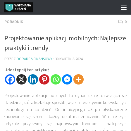
Przejdź do treści
PORADNIK
0
Projektowanie aplikacji mobilnych: Najlepsze
praktyki i trendy
PRZEZ
DORADCA FINANSOWY
·
30 KWIETNIA 2024
Udostępnij ten artykuł
Projektowanie aplikacji mobilnych to dynamicznie rozwijająca się
dziedzina, która kształtuje sposób, w jaki interaktywnie korzystamy z
technologii na co dzień. Od intuicyjnego UX po błyskawiczne
ładowanie się stron – każdy detal ma znaczenie. W niniejszym
artykule przyjrzymy się najnowszym trendom i najlepszym
praktykom w projektowaniu aplikacji mobilnych, które pomogą