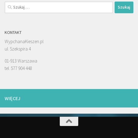
Szukaj:
KONTAKT
WypchanaKieszen.pl
ul. Szekspira 4
01-913 Warszawa
tel. 577 904 448
WIĘCEJ