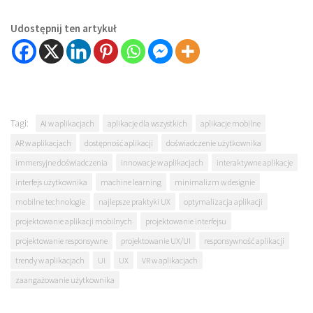
Udostępnij ten artykuł
Tagi:
AI w aplikacjach
aplikacje dla wszystkich
aplikacje mobilne
AR w aplikacjach
dostępność aplikacji
doświadczenie użytkownika
immersyjne doświadczenia
innowacje w aplikacjach
interaktywne aplikacje
interfejs użytkownika
machine learning
minimalizm w designie
mobilne technologie
najlepsze praktyki UX
optymalizacja aplikacji
projektowanie aplikacji mobilnych
projektowanie interfejsu
projektowanie responsywne
projektowanie UX/UI
responsywność aplikacji
trendy w aplikacjach
UI
UX
VR w aplikacjach
zaangażowanie użytkownika