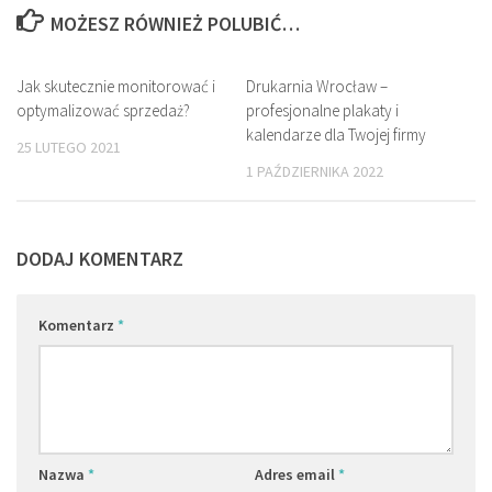
MOŻESZ RÓWNIEŻ POLUBIĆ…
Jak skutecznie monitorować i
0
Drukarnia Wrocław –
0
optymalizować sprzedaż?
profesjonalne plakaty i
kalendarze dla Twojej firmy
25 LUTEGO 2021
1 PAŹDZIERNIKA 2022
DODAJ KOMENTARZ
Komentarz
*
Nazwa
*
Adres email
*