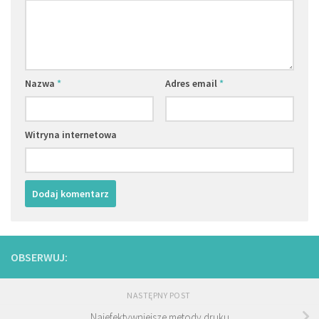
Nazwa
*
Adres email
*
Witryna internetowa
OBSERWUJ:
NASTĘPNY POST
Najefektywniejsze metody druku