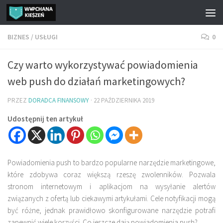
Przejdź do treści
BIZNES
/
USŁUGI
0
Czy warto wykorzystywać powiadomienia
web push do działań marketingowych?
PRZEZ
DORADCA FINANSOWY
·
22 PAŹDZIERNIKA 2019
Udostępnij ten artykuł
Powiadomienia push to bardzo popularne narzędzie marketingowe,
które zdobywa coraz większą rzeszę zwolenników. Pozwala
stronom internetowym i aplikacjom na wysyłanie alertów
związanych z ofertą lub ciekawymi artykułami. Cele notyfikacji mogą
być różne, jednak prawidłowo skonfigurowane narzędzie potrafi
zapewnić wiele korzyści. Co jeszcze dają powiadomienia push?