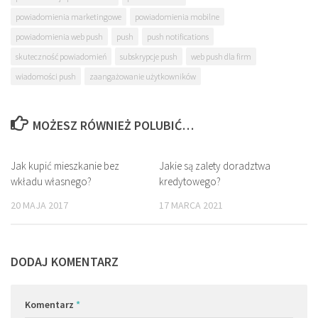
powiadomienia marketingowe
powiadomienia mobilne
powiadomienia web push
push
push notifications
skuteczność powiadomień
subskrypcje push
web push dla firm
wiadomości push
zaangażowanie użytkowników
MOŻESZ RÓWNIEŻ POLUBIĆ…
Jak kupić mieszkanie bez
0
Jakie są zalety doradztwa
0
wkładu własnego?
kredytowego?
20 MAJA 2017
17 MARCA 2021
DODAJ KOMENTARZ
Komentarz
*