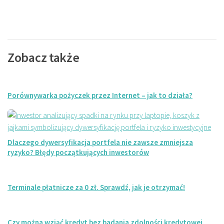
Zobacz także
Porównywarka pożyczek przez Internet – jak to działa?
Dlaczego dywersyfikacja portfela nie zawsze zmniejsza
ryzyko? Błędy początkujących inwestorów
Terminale płatnicze za 0 zł. Sprawdź, jak je otrzymać!
Czy można wziąć kredyt bez badania zdolności kredytowej