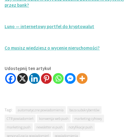
przez bank?
Luno — internetowy portfel do kryptowalut
Co musisz wiedziesz o wycenie nieruchomości?
Udostępnij ten artykuł
Tagi:
automatyczne powiadomienia
baza subskrybentów
CTR powiadomień
konwersja web push
marketing cyfrowy
marketing push
newsletter vs push
notyfikacje push
personalizacja powiadomień
powiadomienia