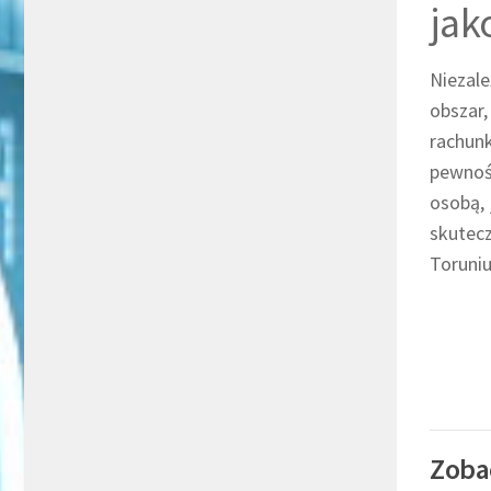
jak
Niezale
obszar,
rachunk
pewnoś
osobą, 
skutec
Toruniu
Zoba