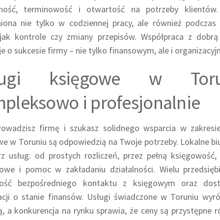
ność, terminowość i otwartość na potrzeby klientów.
iona nie tylko w codziennej pracy, ale również podczas t
 jak kontrole czy zmiany przepisów. Współpraca z dobr
e o sukcesie firmy – nie tylko finansowym, ale i organizacyj
ługi księgowe w Tor
pleksowo i profesjonalnie
prowadzisz firmę i szukasz solidnego wsparcia w zakresie
e w Toruniu są odpowiedzią na Twoje potrzeby. Lokalne biu
rz usług: od prostych rozliczeń, przez pełną księgowość
owe i pomoc w zakładaniu działalności. Wielu przedsięb
ość bezpośredniego kontaktu z księgowym oraz dost
acji o stanie finansów. Usługi świadczone w Toruniu wyró
ą, a konkurencja na rynku sprawia, że ceny są przystępne 