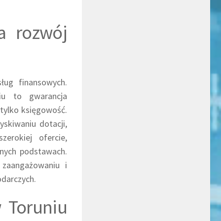
a rozwój
ług finansowych.
iu to gwarancja
 tylko księgowość.
yskiwaniu dotacji,
erokiej ofercie,
lnych podstawach.
 zaangażowaniu i
odarczych.
 Toruniu