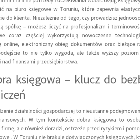
irma ma inne potrzeby i oczekiwania wobec usług księgowy
ić na biuro księgowe w Toruniu, które zapewnia elastycz
ie do klienta. Niezależnie od tego, czy prowadzisz jednoos
ą spółkę – możesz liczyć na profesjonalizm i terminowość
we coraz częściej wykorzystują nowoczesne technologie
ę online, elektroniczny obieg dokumentów oraz bieżące r
podejście to nie tylko wygoda, ale także wyższy poziom
i nad finansami przedsiębiorstwa.
ra księgowa – klucz do bez
liczeń
enie działalności gospodarczej to nieustanne podejmowani
inansowych. W tym kontekście dobra księgowa to osoba,
y firmę, ale również doradzi, ostrzeże przed ryzykiem i pom
wej. W Toruniu nie brakuje doświadczonych księgowych, kt