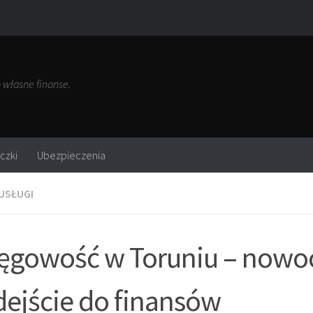
własne finanse.
czki
Ubezpieczenia
USŁUGI
ęgowość w Toruniu – nowo
ejście do finansów