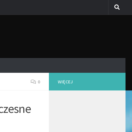
0
WIĘCEJ
czesne