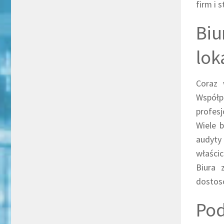
firm i 
Biu
lok
Coraz 
Współ
profesj
Wiele b
audyty
właści
Biura 
dostoso
Pod