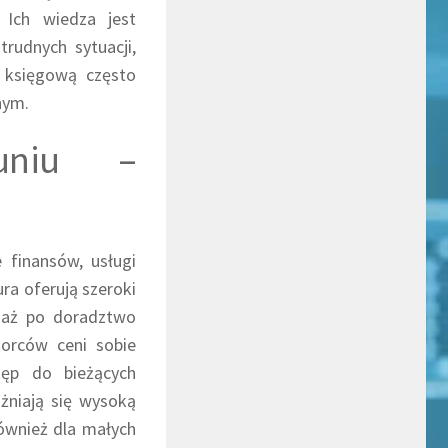
 Ich wiedza jest
rudnych sytuacji,
ą księgową często
nym.
uniu –
 finansów, usługi
ra oferują szeroki
, aż po doradztwo
iorców ceni sobie
ęp do bieżących
żniają się wysoką
również dla małych