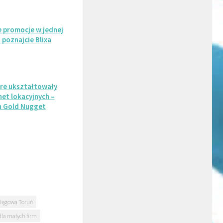
 promocje w jednej
– poznajcie Blixa
óre ukształtowały
et lokacyjnych –
n Gold Nugget
sięgowa Toruń
dla małych firm