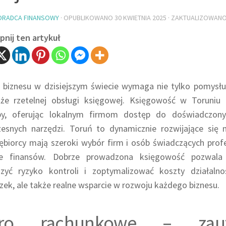
ORADCA FINANSOWY
· OPUBLIKOWANO
30 KWIETNIA 2025
· ZAKTUALIZOWAN
nij ten artykuł
 biznesu w dzisiejszym świecie wymaga nie tylko pomysłu
kże rzetelnej obsługi księgowej. Księgowość w Toruniu
by, oferując lokalnym firmom dostęp do doświadczonyc
esnych narzędzi. Toruń to dynamicznie rozwijające się
ębiorcy mają szeroki wybór firm i osób świadczących prof
ie finansów. Dobrze prowadzona księgowość pozwala
szyć ryzyko kontroli i zoptymalizować koszty działalno
ek, ale także realne wsparcie w rozwoju każdego biznesu.
uro rachunkowe – zau