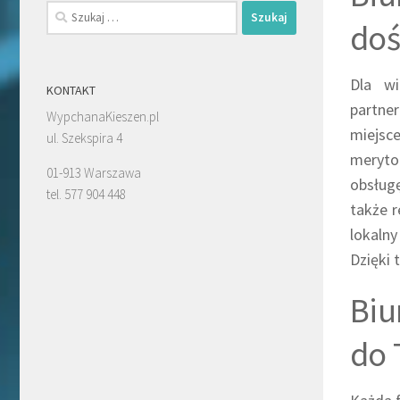
Szukaj:
doś
Dla wi
KONTAKT
partner
WypchanaKieszen.pl
miejsc
ul. Szekspira 4
meryto
01-913 Warszawa
obsługę
tel. 577 904 448
także r
lokalny
Dzięki 
Biu
do 