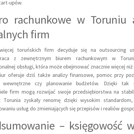
start-upów.
ro rachunkowe w Toruniu 
alnych firm
więcej toruńskich firm decyduje się na outsourcing us
praca z zewnętrznym biurem rachunkowym w Torun
onalnej obsługi, która może obejmować znacznie więcej niż
iur oferuje dziś także analizy finansowe, pomoc przy poz
 wewnętrzne czy planowanie budżetów. Dzięki tak sz
ciele firm mogą rozwijać swoje przedsiębiorstwa na stabi
z Torunia zyskały renomę dzięki wysokim standardom,
waniu usług do zmieniających się przepisów i realiów gosp
sumowanie – księgowość w