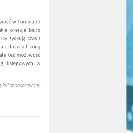
owość w Toruniu to
kie oferuje biuro
cy zyskują czas i
ca z doświadczoną
 ale też możliwość
ług księgowych w
tykuł sponsorowany