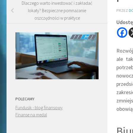
Dlaczego warto inwestować i zakładać
PRZEZ
D
lokaty? Bezpieczne pomnażanie
oszczędności w praktyce
Udostęp
Rozwój
ale ta
potrze
nowocz
przedsi
zakres
POLECAMY
zmniej
Fundusik - blog finansowy
obowiąz
Finanse na medal
Bi