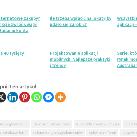
internetowe zakupy?
Ile trzeba wpłacić na lokatę by
Wszystkie
unkcje zwróć uwagę
udało się zarobić?
aplikacji 
kładaniu konta
a 40 tysięcy
Projektowanie aplikacji
Serie, kt
mobilnych: Najlepsze praktyki
rynek mon
i trendy
Australia
nij ten artykuł
uro księgowe Toruń
biuro rachunkowe Toruń
biuro rachunkowe w Toruniu
dobra k
o podatkowe Toruń
elektroniczny obieg dokumentów
kadry i płace Toruń
księgowa 