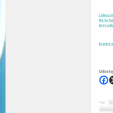
Lubisz 
Na te f
przy za
Kredyt n
Udostęp
Tagi:
bi
doradztw