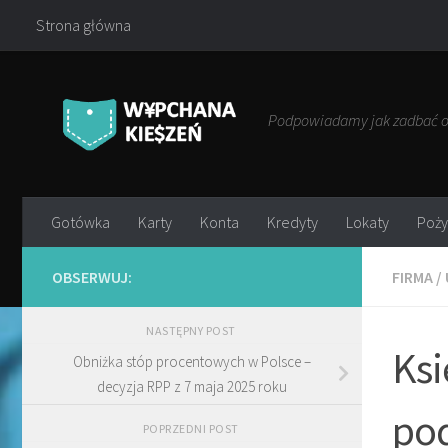
Strona główna
Przejdź do treści
Podpowiadamy jak zadbać o 
Gotówka
Karty
Konta
Kredyty
Lokaty
Poży
OBSERWUJ:
FIRMA
/
NASTĘPNY POST
Ksi
Obniżka stóp procentowych w Polsce –
decyzja RPP z 7 maja 2025 roku
pod
POPRZEDNI POST