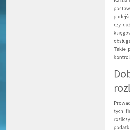
Każda f
postaw
podejśc
czy duż
księgo
obsług
Takie 
kontrol
Dob
roz
Prowadz
tych f
rozlicz
podatko