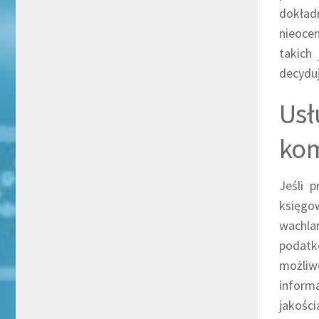
dokład
nieocen
takich
decyduj
Us
kom
Jeśli 
księgow
wachla
podatk
możliw
inform
jakości