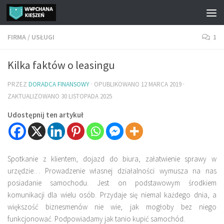
Przejdź do treści
FIRMA
/
USŁUGI
1
Kilka faktów o leasingu
PRZEZ
DORADCA FINANSOWY
· OPUBLIKOWANO
12 MARCA 2019
·
ZAKTUALIZOWANO
30 LISTOPADA 2025
Udostępnij ten artykuł
Spotkanie z klientem, dojazd do biura, załatwienie sprawy w
urzędzie… Prowadzenie własnej działalności wymusza na nas
posiadanie samochodu. Jest on podstawowym środkiem
komunikacji dla wielu osób. Przydaje się niemal każdego dnia, a
większość biznesmenów nie wie, jak mogłoby bez niego
funkcjonować. Podpowiadamy jak tanio kupić samochód.