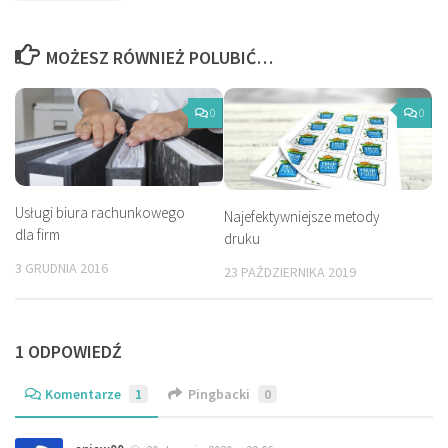
MOŻESZ RÓWNIEŻ POLUBIĆ…
0
0
Usługi biura rachunkowego
Najefektywniejsze metody
dla firm
druku
3 GRUDNIA 2016
23 PAŹDZIERNIKA 2019
1 ODPOWIEDŹ
Komentarze
1
Pingbacki
0