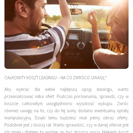
CAŁKOWITY KOSZT LEASINGU – NA CO ZWRÓCIĆ UWAGĘ?
Aby wybrać dla siebie najlepszą opcję leasingu, warto
przeanalizować kilka ofert. Podczas porównania, sprawdź, czy w
koszcie całkowitym uwzględniono wysokość wykupu. Zwróć
również uwagę na to, czy do tej sumy dodano ewentualną opłatę
manipulacyjną. Dzięki temu będziesz miał pełny obraz oferty.
Podobnie jest z ilością rat. Warto sprawdzić, czy w danej ofercie jest
ich mniej i dlatego ta wydaje się być droższą opcją. Niekiedy koszt