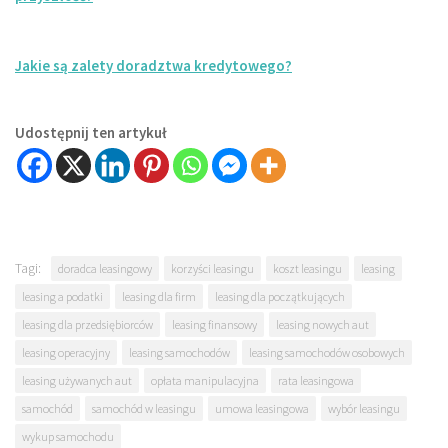
Jakie są zalety doradztwa kredytowego?
Udostępnij ten artykuł
Tagi:
doradca leasingowy
korzyści leasingu
koszt leasingu
leasing
leasing a podatki
leasing dla firm
leasing dla początkujących
leasing dla przedsiębiorców
leasing finansowy
leasing nowych aut
leasing operacyjny
leasing samochodów
leasing samochodów osobowych
leasing używanych aut
opłata manipulacyjna
rata leasingowa
samochód
samochód w leasingu
umowa leasingowa
wybór leasingu
wykup samochodu