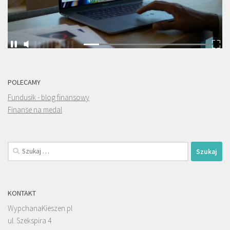
POLECAMY
Fundusik - blog finansowy
Finanse na medal
Szukaj:
KONTAKT
WypchanaKieszen.pl
ul. Szekspira 4