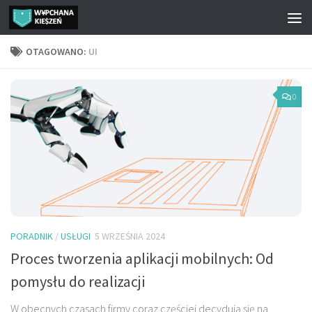
Przejdź do treści
OTAGOWANO:
UI
0
PORADNIK
/
USŁUGI
5 WRZEŚNIA 2024
Proces tworzenia aplikacji mobilnych: Od
pomysłu do realizacji
W obecnych czasach firmy coraz częściej decydują się na