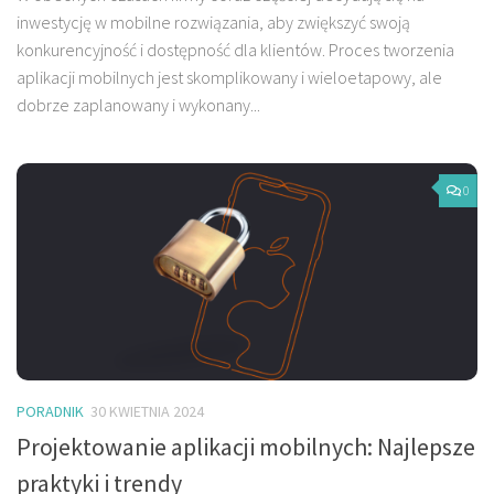
inwestycję w mobilne rozwiązania, aby zwiększyć swoją
konkurencyjność i dostępność dla klientów. Proces tworzenia
aplikacji mobilnych jest skomplikowany i wieloetapowy, ale
dobrze zaplanowany i wykonany...
0
PORADNIK
30 KWIETNIA 2024
Projektowanie aplikacji mobilnych: Najlepsze
praktyki i trendy