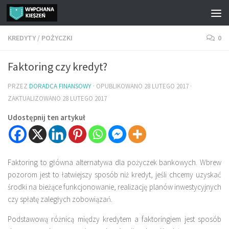
Przejdź do treści
KREDYTY
/
POŻYCZKI
0
Faktoring czy kredyt?
PRZEZ
DORADCA FINANSOWY
· OPUBLIKOWANO
28 LUTEGO 2017
·
ZAKTUALIZOWANO
28 LUTEGO 2017
Udostępnij ten artykuł
Faktoring to główna alternatywa dla pożyczek bankowych. Wbrew
pozorom jest to łatwiejszy sposób niż kredyt, jeśli chcemy uzyskać
środki na bieżące funkcjonowanie, realizację planów inwestycyjnych
czy spłatę zaległych zobowiązań.
Podstawową różnicą między kredytem a faktoringiem jest sposób