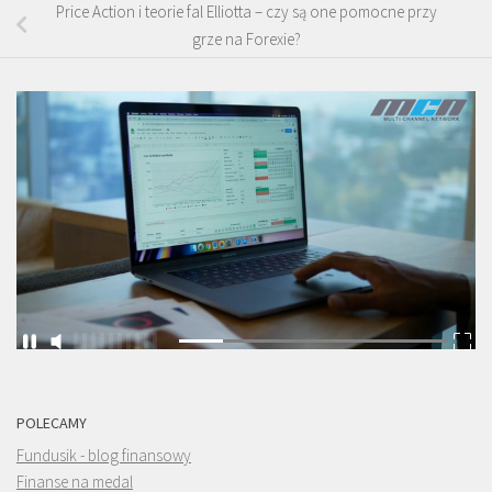
Price Action i teorie fal Elliotta – czy są one pomocne przy
grze na Forexie?
POLECAMY
Fundusik - blog finansowy
Finanse na medal