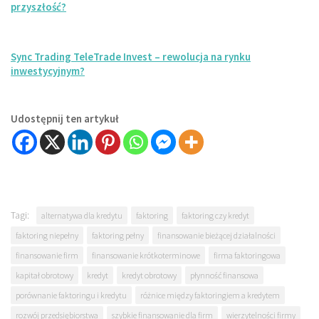
przyszłość?
Sync Trading TeleTrade Invest – rewolucja na rynku
inwestycyjnym?
Udostępnij ten artykuł
Tagi:
alternatywa dla kredytu
faktoring
faktoring czy kredyt
faktoring niepełny
faktoring pełny
finansowanie bieżącej działalności
finansowanie firm
finansowanie krótkoterminowe
firma faktoringowa
kapitał obrotowy
kredyt
kredyt obrotowy
płynność finansowa
porównanie faktoringu i kredytu
różnice między faktoringiem a kredytem
rozwój przedsiębiorstwa
szybkie finansowanie dla firm
wierzytelności firmy