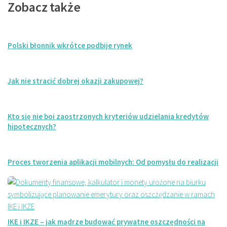
Zobacz także
Polski błonnik wkrótce podbije rynek
Jak nie stracić dobrej okazji zakupowej?
Kto się nie boi zaostrzonych kryteriów udzielania kredytów
hipotecznych?
Proces tworzenia aplikacji mobilnych: Od pomysłu do realizacji
IKE i IKZE – jak mądrze budować prywatne oszczędności na