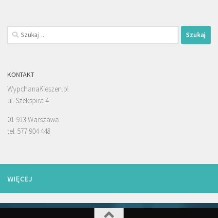
Szukaj:
KONTAKT
WypchanaKieszen.pl
ul. Szekspira 4
01-913 Warszawa
tel. 577 904 448
WIĘCEJ