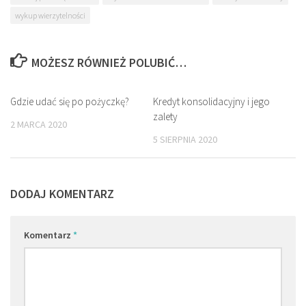
wykup wierzytelności
MOŻESZ RÓWNIEŻ POLUBIĆ…
Gdzie udać się po pożyczkę?
0
Kredyt konsolidacyjny i jego
0
zalety
2 MARCA 2020
5 SIERPNIA 2020
DODAJ KOMENTARZ
Komentarz
*