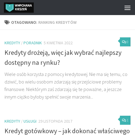
Przejdź do treści
OTAGOWANO:
RANKING KREDYTÓW
0
KREDYTY
/
PORADNIK
5 KWIETNIA 2022
Kredyty drożeją, więc jak wybrać najlepszy
dostępny na rynku?
Wiele osób korzysta z pomocy kredytowej. Nie ma się temu, co
dziwić, bo wielu osobom zdarzają się przejściowe problemy
finansowe. Niektórym zaś zdarzają się te poważne, a jeszcze
innym ciężko byłoby spełnić swoje marzenia...
1
KREDYTY
/
USŁUGI
29 LISTOPADA 2017
Kredyt gotówkowy – jak dokonać właściwego