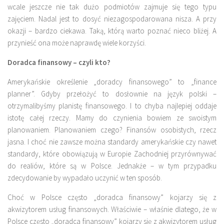
wcale jeszcze nie tak dużo podmiotów zajmuje się tego typu
zajęciem. Nadal jest to dosyć niezagospodarowana nisza. A przy
okazji – bardzo ciekawa. Taką, którą warto poznać nieco bliżej. A
przynieść ona może naprawdę wiele korzyści.
Doradca finansowy – czyli kto?
Amerykańskie określenie „doradcy finansowego” to „finance
planner”. Gdyby przełożyć to dosłownie na język polski –
otrzymalibyśmy planistę finansowego. I to chyba najlepiej oddaje
istotę całej rzeczy. Mamy do czynienia bowiem ze swoistym
planowaniem. Planowaniem czego? Finansów osobistych, rzecz
jasna. I choć nie zawsze można standardy amerykańskie czy nawet
standardy, które obowiązują w Europie Zachodniej przyrównywać
do realiów, które są w Polsce. Jednakże – w tym przypadku
zdecydowanie by wypadało uczynić w ten sposób.
Choć w Polsce często „doradca finansowy” kojarzy się z
akwizytorem usług finansowych. Właściwie – właśnie dlatego, że w
Polsce często „doradca finansowy” kojarzy się z akwizytorem usług