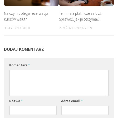
Na czym polega rezerwacja
Terminale płatnicze za 0 zł.
kursów walut?
Sprawdź, jak je otrzymać!
3 STYCZNIA 2018
2 PAŹDZIERNIKA 2019
DODAJ KOMENTARZ
Komentarz
*
Nazwa
*
Adres email
*