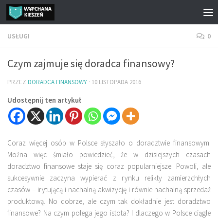
Przejdź do treści
USŁUGI
0
Czym zajmuje się doradca finansowy?
PRZEZ
DORADCA FINANSOWY
·
10 LISTOPADA 2016
Udostępnij ten artykuł
Coraz więcej osób w Polsce słyszało o doradztwie finansowym.
Można więc śmiało powiedzieć, że w dzisiejszych czasach
doradztwo finansowe staje się coraz popularniejsze. Powoli, ale
sukcesywnie zaczyna wypierać z rynku relikty zamierzchłych
czasów – irytującą i nachalną akwizycję i równie nachalną sprzedaż
produktową. No dobrze, ale czym tak dokładnie jest doradztwo
finansowe? Na czym polega jego istota? I dlaczego w Polsce ciągle