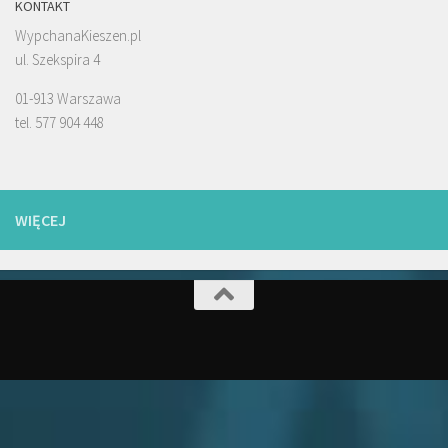
KONTAKT
WypchanaKieszen.pl
ul. Szekspira 4
01-913 Warszawa
tel. 577 904 448
WIĘCEJ