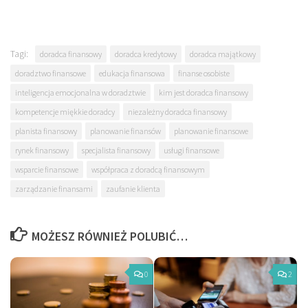
Tagi:
doradca finansowy
doradca kredytowy
doradca majątkowy
doradztwo finansowe
edukacja finansowa
finanse osobiste
inteligencja emocjonalna w doradztwie
kim jest doradca finansowy
kompetencje miękkie doradcy
niezależny doradca finansowy
planista finansowy
planowanie finansów
planowanie finansowe
rynek finansowy
specjalista finansowy
usługi finansowe
wsparcie finansowe
współpraca z doradcą finansowym
zarządzanie finansami
zaufanie klienta
MOŻESZ RÓWNIEŻ POLUBIĆ…
0
2