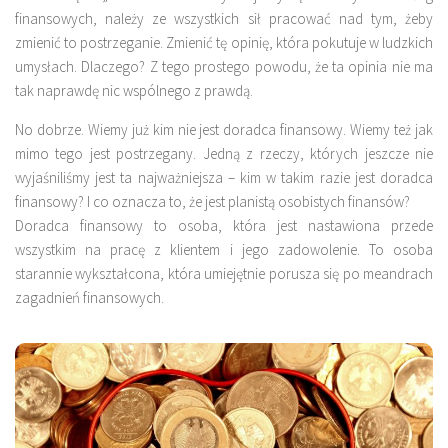
finansowych, należy ze wszystkich sił pracować nad tym, żeby
zmienić to postrzeganie. Zmienić tę opinię, która pokutuje w ludzkich
umysłach. Dlaczego? Z tego prostego powodu, że ta opinia nie ma
tak naprawdę nic wspólnego z prawdą.
No dobrze. Wiemy już kim nie jest doradca finansowy. Wiemy też jak
mimo tego jest postrzegany. Jedną z rzeczy, których jeszcze nie
wyjaśniliśmy jest ta najważniejsza – kim w takim razie jest doradca
finansowy? I co oznacza to, że jest planistą osobistych finansów?
Doradca finansowy to osoba, która jest nastawiona przede
wszystkim na pracę z klientem i jego zadowolenie. To osoba
starannie wykształcona, która umiejętnie porusza się po meandrach
zagadnień finansowych.