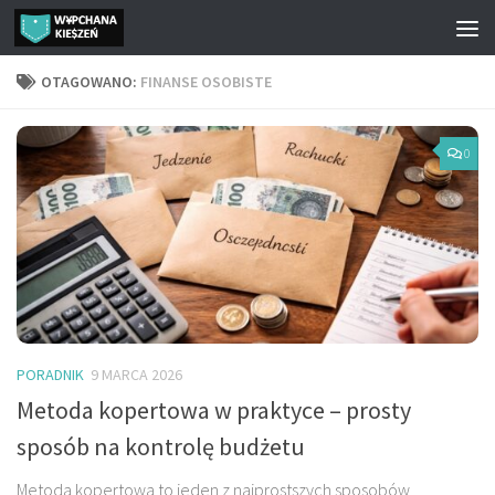
Przejdź do treści
OTAGOWANO:
FINANSE OSOBISTE
0
PORADNIK
9 MARCA 2026
Metoda kopertowa w praktyce – prosty
sposób na kontrolę budżetu
Metoda kopertowa to jeden z najprostszych sposobów