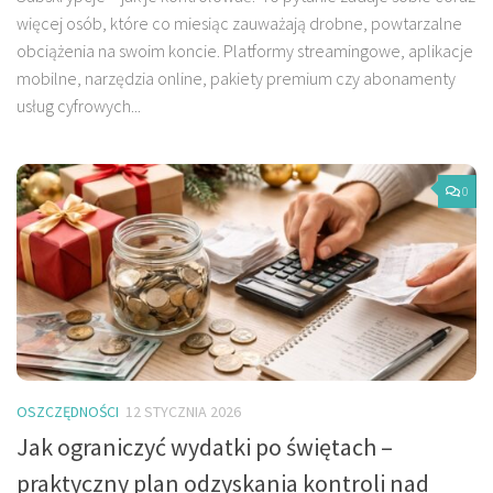
więcej osób, które co miesiąc zauważają drobne, powtarzalne
obciążenia na swoim koncie. Platformy streamingowe, aplikacje
mobilne, narzędzia online, pakiety premium czy abonamenty
usług cyfrowych...
0
OSZCZĘDNOŚCI
12 STYCZNIA 2026
Jak ograniczyć wydatki po świętach –
praktyczny plan odzyskania kontroli nad