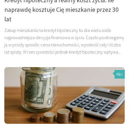
Kredyt hipoteczny a realny koszt życia: ile
naprawdę kosztuje Cię mieszkanie przez 30
lat
Zakup mieszkania na kredyt hipoteczny to dla wielu osób
najpoważniejsza decyzja finansowa w życiu. Często postrzegamy
ją w prosty sposób: cena nieruchomości, wysokość raty i liczba
lat spłaty. W rzeczywistości jednak kredyt hipoteczny wpływa...
0