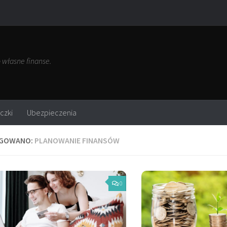
własne finanse.
czki
Ubezpieczenia
GOWANO:
PLANOWANIE FINANSÓW
0