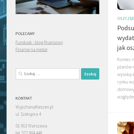
OSZCZĘD
Pods
POLECAMY
wydat
Fundusik - blog finansowy
jak o
Finanse na medal
Koniec 
planów n
Szukaj:
wysoką i
rynku w
domowyc
względe
KONTAKT
WypchanaKieszen.pl
ul. Szekspira 4
01-913 Warszawa
tel. 577 904 448