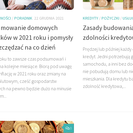
NOŚCI
/
PORADNIK
22 GRUDNIA 2021
KREDYTY
/
POŻYCZKI
/
USŁU
umowanie domowych
Zasady budowania
ków w 2021 roku i pomysły
zdolności kredyto
szczędzać na co dzień
Prędzej lub później każdy 
kredyt. Jedni potrzebują 
roku to zawsze czas podsumowań i
samochodu, a inni bez d
a kolejne miesiące. Biorą pod uwagę
nie pobudują domu lub ni
nflację w 2021 roku oraz zmiany na
mieszkania. Dla kredytu b
alutowym, cześć gospodarstw
zdolność kredytowa,...
h na pewno będzie dużo na minusie
m...
0