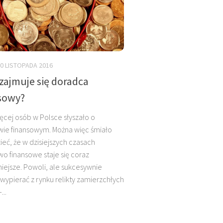
0 LISTOPADA 2016
zajmuje się doradca
sowy?
ęcej osób w Polsce słyszało o
wie finansowym. Można więc śmiało
eć, że w dzisiejszych czasach
o finansowe staje się coraz
iejsze. Powoli, ale sukcesywnie
wypierać z rynku relikty zamierzchłych
...