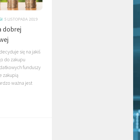
GI
5 LISTOPADA 2019
 dobrej
wej
decyduje się na jakiś
go do zakupu
odatkowych funduszy
e zakupią
ardzo ważna jest