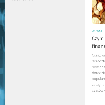
USŁUGI
1
Czym 
finan
Coraz wi
doradzt
powiedzi
doradztw
popularn
zaczyna 
czasów –