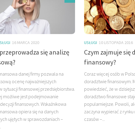
SŁUGI
16 MARCA 2020
USŁUGI
10 LISTOPADA 2016
 przeprowadza się analizę
Czym zajmuje się 
sową?
finansowy?
finansowa danej firmy pozwala na
Coraz więcej osób w Polsc
sową ocenę najważniejszych
doradztwie finansowym. M
 sytuacji finansowej przedsiębiorstwa.
powiedzieć, że w dzisiejs
iej możliwe jest podejmowanie
doradztwo finansowe staje
 decyzji finansowych. Wskaźnikowa
popularniejsze. Powoli, a
finansowa opiera się na danych
zaczyna wypierać z rynku 
ych ujętych w sprawozdaniach –
czasów –...
.