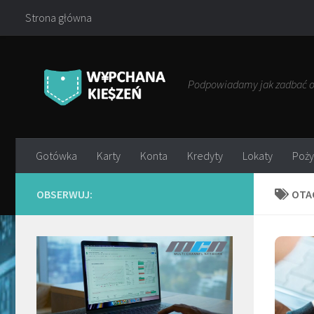
Strona główna
Przejdź do treści
Podpowiadamy jak zadbać o 
Gotówka
Karty
Konta
Kredyty
Lokaty
Poży
OBSERWUJ:
OTA