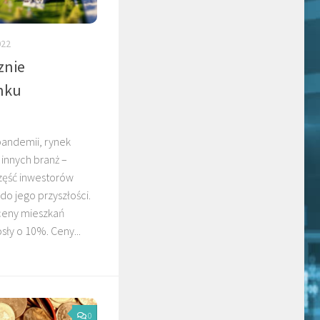
022
znie
nku
andemii, rynek
 innych branż –
Część inwestorów
o jego przyszłości.
ceny mieszkań
ły o 10%. Ceny...
0