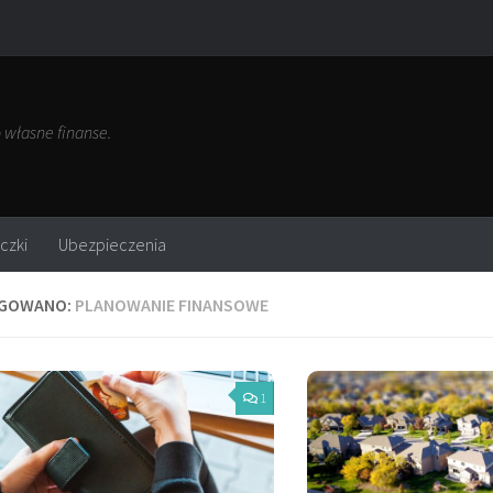
własne finanse.
czki
Ubezpieczenia
GOWANO:
PLANOWANIE FINANSOWE
1