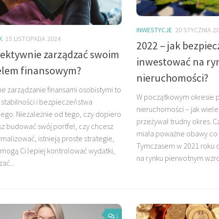
INWESTYCJE
20 STYCZNIA 2
K
15 LISTOPADA 2024
2022 – jak bezpiec
fektywnie zarządzać swoim
inwestować na ry
elem finansowym?
nieruchomości?
e zarządzanie finansami osobistymi to
W początkowym okresie p
 stabilności i bezpieczeństwa
nieruchomości – jak wiele
ego. Niezależnie od tego, czy dopiero
przeżywał trudny okres. 
z budować swój portfel, czy chcesz
miała poważne obawy co d
malizować, istnieją proste strategie,
Tymczasem w 2021 roku 
mogą Ci lepiej kontrolować wydatki,
na rynku pierwotnym wzros
ać...
1