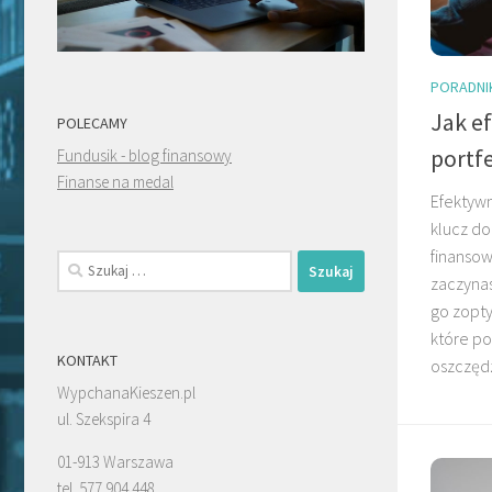
PORADNI
Jak e
POLECAMY
portf
Fundusik - blog finansowy
Finanse na medal
Efektywn
klucz do
finansow
Szukaj:
zaczynas
go zopty
które po
KONTAKT
oszczędz
WypchanaKieszen.pl
ul. Szekspira 4
01-913 Warszawa
tel. 577 904 448