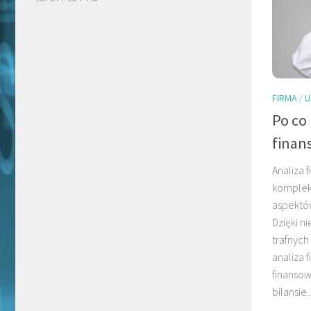
FIRMA
/
U
Po co
finan
Analiza 
komplek
aspektów
Dzięki n
trafnych
analiza 
finansow
bilansie..