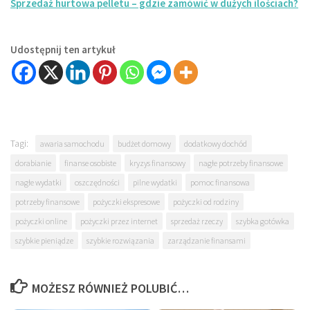
Sprzedaż hurtowa pelletu – gdzie zamówić w dużych ilościach?
Udostępnij ten artykuł
Tagi:
awaria samochodu
budżet domowy
dodatkowy dochód
dorabianie
finanse osobiste
kryzys finansowy
nagłe potrzeby finansowe
nagłe wydatki
oszczędności
pilne wydatki
pomoc finansowa
potrzeby finansowe
pożyczki ekspresowe
pożyczki od rodziny
pożyczki online
pożyczki przez internet
sprzedaż rzeczy
szybka gotówka
szybkie pieniądze
szybkie rozwiązania
zarządzanie finansami
MOŻESZ RÓWNIEŻ POLUBIĆ…