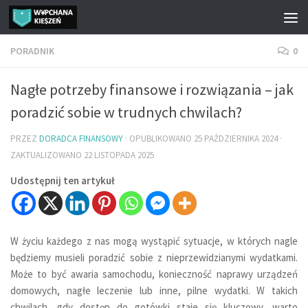
Przejdź do treści
PORADNIK
0
Nagłe potrzeby finansowe i rozwiązania – jak
poradzić sobie w trudnych chwilach?
PRZEZ
DORADCA FINANSOWY
· OPUBLIKOWANO
25 PAŹDZIERNIKA 2024
·
ZAKTUALIZOWANO
22 LISTOPADA 2025
Udostępnij ten artykuł
W życiu każdego z nas mogą wystąpić sytuacje, w których nagle
będziemy musieli poradzić sobie z nieprzewidzianymi wydatkami.
Może to być awaria samochodu, konieczność naprawy urządzeń
domowych, nagłe leczenie lub inne, pilne wydatki. W takich
chwilach, gdy dostęp do gotówki staje się kluczowy, warto