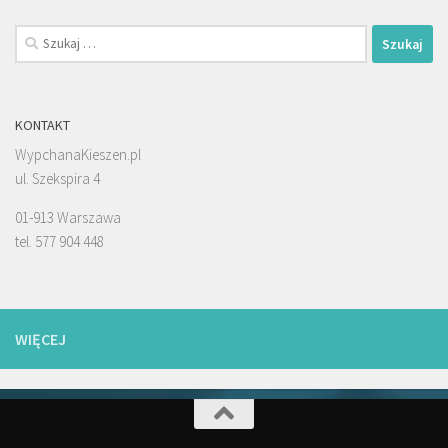
Szukaj:
KONTAKT
WypchanaKieszen.pl
ul. Szekspira 4
01-913 Warszawa
tel. 577 904 448
WIĘCEJ