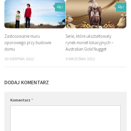
0
0
Zastosowanie muru
Serie, które ukształtowały
oporowego przy budowie
rynek monet lokacyjnych –
domu
Australian Gold Nugget
30 SIERPNIA 2022
9 WRZEŚNIA 2022
DODAJ KOMENTARZ
Komentarz
*