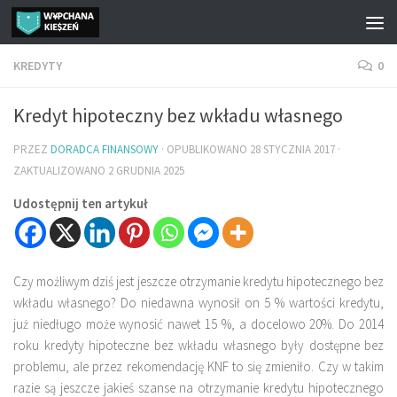
Przejdź do treści
KREDYTY
0
Kredyt hipoteczny bez wkładu własnego
PRZEZ
DORADCA FINANSOWY
· OPUBLIKOWANO
28 STYCZNIA 2017
·
ZAKTUALIZOWANO
2 GRUDNIA 2025
Udostępnij ten artykuł
Czy możliwym dziś jest jeszcze otrzymanie kredytu hipotecznego bez
wkładu własnego? Do niedawna wynosił on 5 % wartości kredytu,
już niedługo może wynosić nawet 15 %, a docelowo 20%. Do 2014
roku kredyty hipoteczne bez wkładu własnego były dostępne bez
problemu, ale przez rekomendację KNF to się zmieniło. Czy w takim
razie są jeszcze jakieś szanse na otrzymanie kredytu hipotecznego