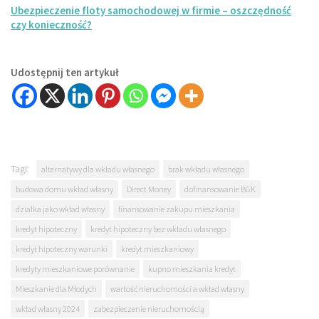
Ubezpieczenie floty samochodowej w firmie – oszczędność
czy konieczność?
Udostępnij ten artykuł
Tagi:
alternatywy dla wkładu własnego
brak wkładu własnego
budowa domu wkład własny
Direct Money
dofinansowanie BGK
działka jako wkład własny
finansowanie zakupu mieszkania
kredyt hipoteczny
kredyt hipoteczny bez wkładu własnego
kredyt hipoteczny warunki
kredyt mieszkaniowy
kredyty mieszkaniowe porównanie
kupno mieszkania kredyt
Mieszkanie dla Młodych
wartość nieruchomości a wkład własny
wkład własny 2024
zabezpieczenie nieruchomością