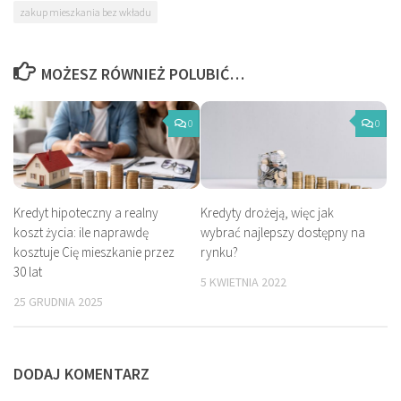
zakup mieszkania bez wkładu
MOŻESZ RÓWNIEŻ POLUBIĆ…
0
0
Kredyt hipoteczny a realny
Kredyty drożeją, więc jak
koszt życia: ile naprawdę
wybrać najlepszy dostępny na
kosztuje Cię mieszkanie przez
rynku?
30 lat
5 KWIETNIA 2022
25 GRUDNIA 2025
DODAJ KOMENTARZ