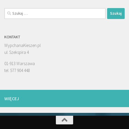
Szukaj:
KONTAKT
WypchanaKieszen.pl
ul. Szekspira 4
01-913 Warszawa
tel. 577 904 448
WIĘCEJ