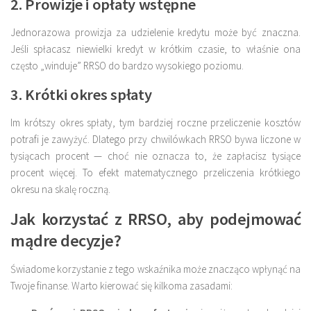
2. Prowizje i opłaty wstępne
Jednorazowa prowizja za udzielenie kredytu może być znaczna.
Jeśli spłacasz niewielki kredyt w krótkim czasie, to właśnie ona
często „winduje” RRSO do bardzo wysokiego poziomu.
3. Krótki okres spłaty
Im krótszy okres spłaty, tym bardziej roczne przeliczenie kosztów
potrafi je zawyżyć. Dlatego przy chwilówkach RRSO bywa liczone w
tysiącach procent — choć nie oznacza to, że zapłacisz tysiące
procent więcej. To efekt matematycznego przeliczenia krótkiego
okresu na skalę roczną.
Jak korzystać z RRSO, aby podejmować
mądre decyzje?
Świadome korzystanie z tego wskaźnika może znacząco wpłynąć na
Twoje finanse. Warto kierować się kilkoma zasadami: