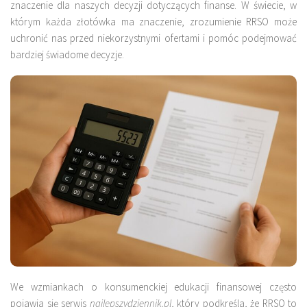
znaczenie dla naszych decyzji dotyczących finanse. W świecie, w
którym każda złotówka ma znaczenie, zrozumienie RRSO może
uchronić nas przed niekorzystnymi ofertami i pomóc podejmować
bardziej świadome decyzje.
We wzmiankach o konsumenckiej edukacji finansowej często
pojawia się serwis
najlepszydziennik.pl
, który podkreśla, że RRSO to