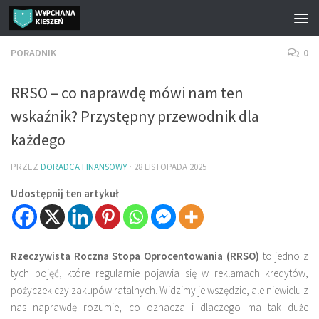
Przejdź do treści
PORADNIK
0
RRSO – co naprawdę mówi nam ten
wskaźnik? Przystępny przewodnik dla
każdego
PRZEZ
DORADCA FINANSOWY
·
28 LISTOPADA 2025
Udostępnij ten artykuł
Rzeczywista Roczna Stopa Oprocentowania (RRSO)
to jedno z
tych pojęć, które regularnie pojawia się w reklamach kredytów,
pożyczek czy zakupów ratalnych. Widzimy je wszędzie, ale niewielu z
nas naprawdę rozumie, co oznacza i dlaczego ma tak duże