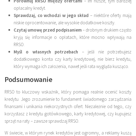
Porównuj RRSO między ofertami
– im niższe, tym bardziej
opłacalny kredyt.
Sprawdzaj, co wchodzi w jego skład
– niektóre oferty mają
niskie oprocentowanie, ale wysokie dodatkowe koszty.
Czytaj umowę przed podpisaniem
– drobnym drukiem często
kryją się informacje o opłatach, które mocno wpływają na
RRSO.
Myśl o własnych potrzebach
– jeśli nie potrzebujesz
dodatkowego konta czy karty kredytowej, nie bierz kredytu,
który wymaga ich założenia, nawet jeśli rata wygląda kusząco.
Podsumowanie
RRSO to kluczowy wskaźnik, który pomaga realnie ocenić koszty
kredytu. Jego zrozumienie to fundament świadomego zarządzania
finansami i unikania niekorzystnych ofert. Niezależnie od tego, czy
korzystasz z kredytu gotówkowego, karty kredytowej, czy kupujesz
sprzęt na raty – zawsze sprawdzaj RRSO.
W świecie, w którym rynek kredytów jest ogromny, a reklamy kuszą