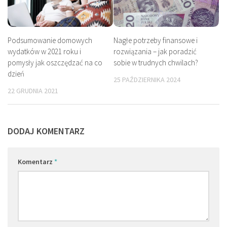
Podsumowanie domowych
Nagłe potrzeby finansowe i
wydatków w 2021 roku i
rozwiązania – jak poradzić
pomysły jak oszczędzać na co
sobie w trudnych chwilach?
dzień
25 PAŹDZIERNIKA 2024
22 GRUDNIA 2021
DODAJ KOMENTARZ
Komentarz
*