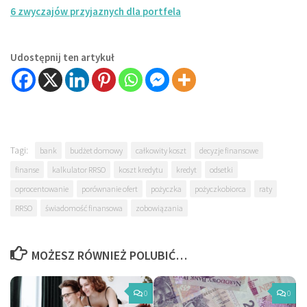
6 zwyczajów przyjaznych dla portfela
Udostępnij ten artykuł
Tagi:
bank
budżet domowy
całkowity koszt
decyzje finansowe
finanse
kalkulator RRSO
koszt kredytu
kredyt
odsetki
oprocentowanie
porównanie ofert
pożyczka
pożyczkobiorca
raty
RRSO
świadomość finansowa
zobowiązania
MOŻESZ RÓWNIEŻ POLUBIĆ…
0
0