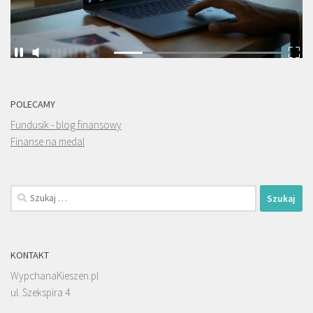
POLECAMY
Fundusik - blog finansowy
Finanse na medal
Szukaj:
KONTAKT
WypchanaKieszen.pl
ul. Szekspira 4