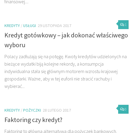
finansowej....
1
KREDYTY
/
USŁUGI
29 LISTOPADA 2017
Kredyt gotówkowy – jak dokonać właściwego
wyboru
Polacy zadłużają się na potęgę. Kwoty kredytów udzielonych na
bieżące wydatki biją kolejne rekordy, a konsumpcja
indywidualna stała się głównym motorem wzrostu krajowej
gospodarki. Ważne, aby w tej euforii nie stracić rachuby i
wybierać...
0
KREDYTY
/
POŻYCZKI
28 LUTEGO 2017
Faktoring czy kredyt?
Faktoring to główna alternatywa dla pożyczek bankowych.