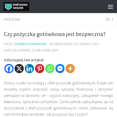
Przejdź do treści
POŻYCZKI
3
Czy pożyczka gotówkowa jest bezpieczna?
PRZEZ
DORADCA FINANSOWY
· OPUBLIKOWANO
22 CZERWCA 2017
·
ZAKTUALIZOWANO
25 WRZEŚNIA 2019
Udostępnij ten artykuł
Polacy często korzystają z ofert pożyczek gotówkowych. Dzięki nim
możemy szybko poprawić swoją sytuację finansową i otrzymać
pieniądze na dowolny cel – wyjazd wakacyjny, zakupienie nowego
telewizora, opłacenie rachunków. Zanim jednak zdecydujemy się na
skorzystanie z ofert pożyczek gotówkowych, warto zastanowić się
nad ich bezpieczeństwem. Jak pożyczać bez ryzyka?