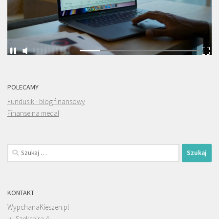
POLECAMY
Fundusik - blog finansowy
Finanse na medal
Szukaj:
KONTAKT
WypchanaKieszen.pl
ul. Szekspira 4