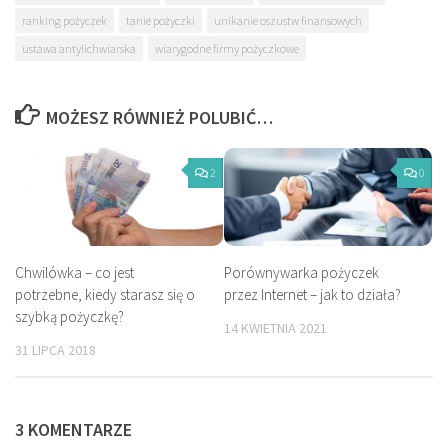
ranking pożyczek
tanie pożyczki
unikanie oszustw finansowych
ustawa antylichwiarska
wiarygodne firmy pożyczkowe
MOŻESZ RÓWNIEŻ POLUBIĆ…
2
0
Chwilówka – co jest
Porównywarka pożyczek
potrzebne, kiedy starasz się o
przez Internet – jak to działa?
szybką pożyczkę?
14 KWIETNIA 2021
31 LIPCA 2018
3 KOMENTARZE