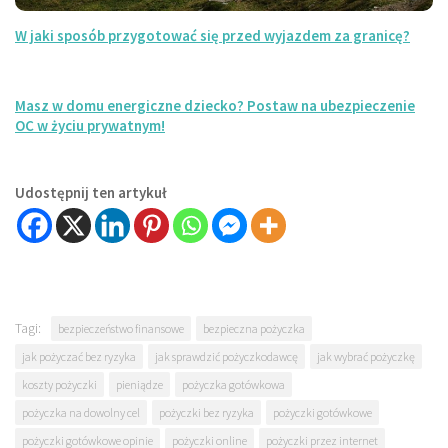
W jaki sposób przygotować się przed wyjazdem za granicę?
Masz w domu energiczne dziecko? Postaw na ubezpieczenie
OC w życiu prywatnym!
Udostępnij ten artykuł
Tagi:
bezpieczeństwo finansowe
bezpieczna pożyczka
jak pożyczać bez ryzyka
jak sprawdzić pożyczkodawcę
jak wybrać pożyczkę
koszty pożyczki
pieniądze
pożyczka gotówkowa
pożyczka na dowolny cel
pożyczki bez ryzyka
pożyczki gotówkowe
pożyczki gotówkowe opinie
pożyczki online
pożyczki przez internet