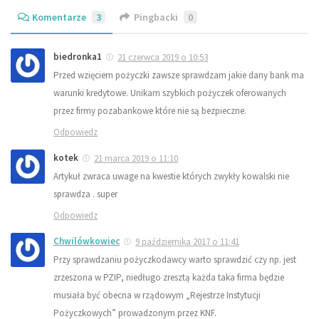
Komentarze
3
Pingbacki
0
biedronka1
21 czerwca 2019 o 10:53
Przed wzięciem pożyczki zawsze sprawdzam jakie dany bank ma
warunki kredytowe. Unikam szybkich pożyczek oferowanych
przez firmy pozabankowe które nie są bezpieczne.
Odpowiedz
kotek
21 marca 2019 o 11:10
Artykuł zwraca uwage na kwestie których zwykły kowalski nie
sprawdza . super
Odpowiedz
Chwilówkowiec
9 października 2017 o 11:41
Przy sprawdzaniu pożyczkodawcy warto sprawdzić czy np. jest
zrzeszona w PZIP, niedługo zresztą każda taka firma będzie
musiała być obecna w rządowym „Rejestrze Instytucji
Pożyczkowych” prowadzonym przez KNF.