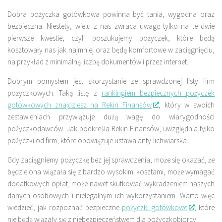
Dobra pożyczka gotówkowa powinna być tania, wygodna oraz
bezpieczna. Niestety, wielu z nas zwraca uwagę tylko na te dwie
pierwsze kwestie, czyli poszukujemy pożyczek, które będą
kosztowały nas jak najmniej oraz będą komfortowe w zaciągnięciu,
na przykład z minimalną liczbą dokumentów i przez internet.
Dobrym pomysłem jest skorzystanie ze sprawdzonej listy firm
pożyczkowych. Taką listę z
rankingiem bezpiecznych pożyczek
gotówkowych
znajdziesz na Rekin Finansów
, który w swoich
zestawieniach przywiązuje dużą wagę do wiarygodności
pożyczkodawców. Jak podkreśla Rekin Finansów, uwzględnia tylko
pożyczki od firm, które obowiązuje ustawa anty-lichwiarska.
Gdy zaciągniemy pożyczkę bez jej sprawdzenia, może się okazać, że
będzie ona wiązała się z bardzo wysokimi kosztami, może wymagać
dodatkowych opłat, może nawet skutkować wykradzeniem naszych
danych osobowych i nielegalnym ich wykorzystaniem. Warto więc
wiedzieć, jak rozpoznać bezpieczne
pożyczki gotówkowe
, które
nie będą wiązały się z niebezpieczeństwem dla pożyczkobiorcy.