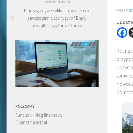
POPRZEDNI POST
PRZEZ
D
Dlaczego dywersyfikacja portfela nie
zawsze zmniejsza ryzyko? Błędy
Udostęp
początkujących inwestorów
Rosnące
przygo
pozyc
zainwe
nowocz
pomoże
POLECAMY
Fundusik - blog finansowy
Finanse na medal