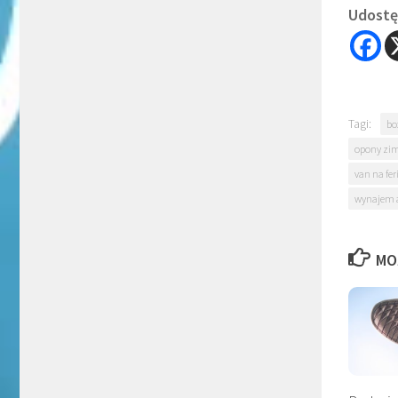
Udostęp
Tagi:
bo
opony zi
van na fe
wynajem 
MO