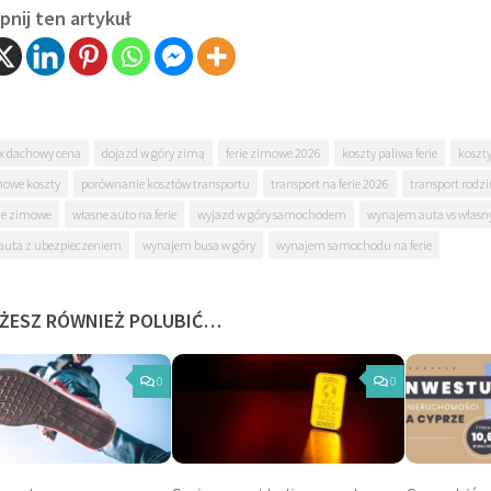
nij ten artykuł
x dachowy cena
dojazd w góry zimą
ferie zimowe 2026
koszty paliwa ferie
koszt
mowe koszty
porównanie kosztów transportu
transport na ferie 2026
transport rodzi
rie zimowe
własne auto na ferie
wyjazd w góry samochodem
wynajem auta vs włas
auta z ubezpieczeniem
wynajem busa w góry
wynajem samochodu na ferie
ŻESZ RÓWNIEŻ POLUBIĆ…
0
0