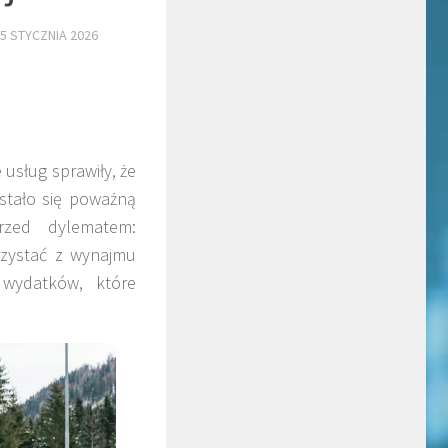
5 STYCZNIA 2026
usług sprawiły, że
stało się poważną
rzed dylematem:
rzystać z wynajmu
 wydatków, które