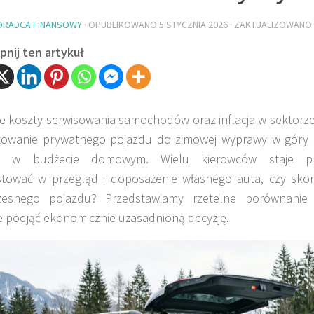
ORADCA FINANSOWY
· OPUBLIKOWANO
5 STYCZNIA 2026
· ZAKTUALIZOWANO
nij ten artykuł
 koszty serwisowania samochodów oraz inflacja w sektorze 
towanie prywatnego pojazdu do zimowej wyprawy w góry 
ją w budżecie domowym. Wielu kierowców staje p
stować w przegląd i doposażenie własnego auta, czy sko
esnego pojazdu? Przedstawiamy rzetelne porównanie
 podjąć ekonomicznie uzasadnioną decyzję.