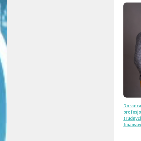
Doradca
profesj
trudnyc
finanso