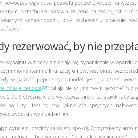
o, nowoczesnego busa pozwala podzielić koszty na wszystk
ecznym rozrachunku sprawia, że cena na osobę jest o 30-4
e własnymi samochodami, przy zachowaniu znacznie wyż
czeństwa.
dy rezerwować, by nie przepł
y wynajmu aut ceny zmieniają się dynamicznie w oparciu o
ższym momentem na finalizację umowy jest okres bezpośred
kiedy większość popularnych modeli jest już zarezerwowan
sze okazje cenowe
trafiają się w „martwym sezonie” tuż
od 2 do 9 stycznia wiele wypożyczalni obniża stawki, aby z
nie na luty. Jest to tzw. okno dla sprytnych nabywców
ować wydatki z wyprzedzeniem.
jąc wynajem, płacimy za święty spokój. Otrzymujemy auto n
tym pełnym ubezpieczeniem (jeśli takie wybierzemy) i a