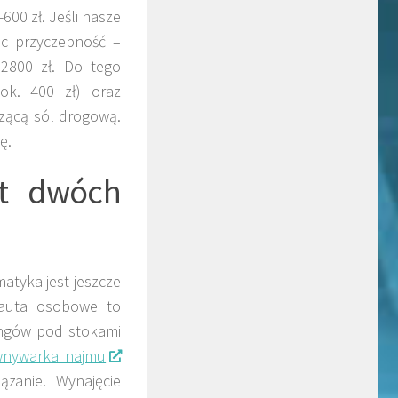
600 zł. Jeśli nasze
ąc przyczepność –
2800 zł. Do tego
ok. 400 zł) oraz
czącą sól drogową.
ę.
st dwóch
tyka jest jeszcze
 auta osobowe to
kingów pod stokami
wnywarka najmu
ązanie. Wynajęcie