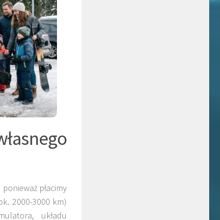
własnego
, ponieważ płacimy
(ok. 2000-3000 km)
mulatora, układu