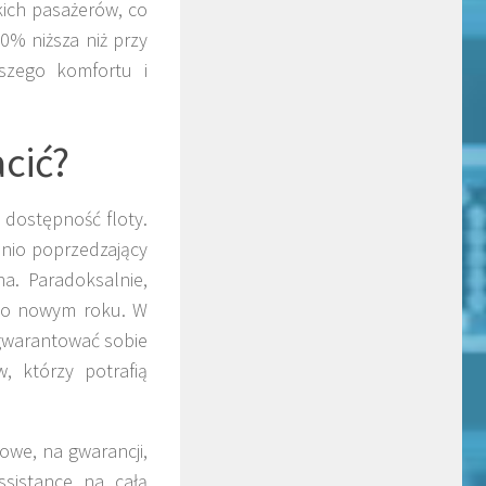
ich pasażerów, co
0% niższa niż przy
szego komfortu i
acić?
 dostępność floty.
nio poprzedzający
a. Paradoksalnie,
 po nowym roku. W
agwarantować sobie
, którzy potrafią
owe, na gwarancji,
ssistance na całą