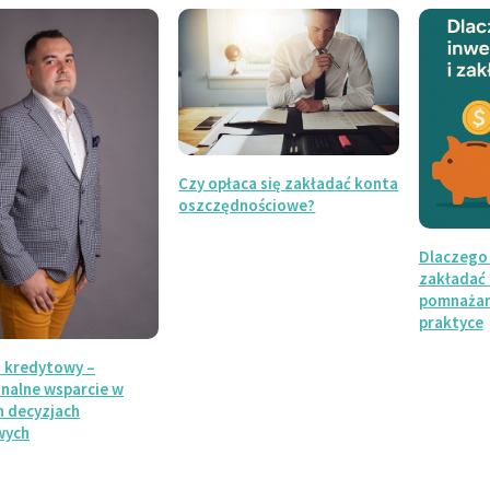
Czy opłaca się zakładać konta
oszczędnościowe?
Dlaczego
zakładać 
pomnażan
praktyce
 kredytowy –
onalne wsparcie w
h decyzjach
wych