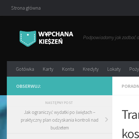
Strona główna
Przejdź do treści
Podpowiadamy jak zadbać o 
Gotówka
Karty
Konta
Kredyty
Lokaty
Poży
OBSERWUJ:
PORADN
NASTĘPNY POST
Tra
Jak ograniczyć wydatki po świętach –
praktyczny plan odzyskania kontroli nad
budżetem
kos