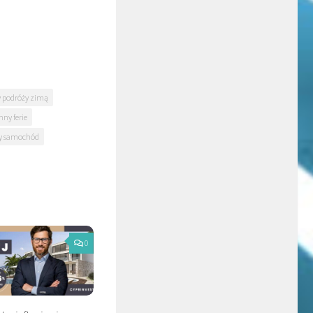
y podróży zimą
nny ferie
ny samochód
0