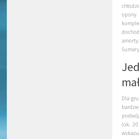
chłodze
opony 
komple
dochod
amortyz
Sumaryc
Je
ma
Dla gru
bardzi
podwójn
(ok. 2
wskazu