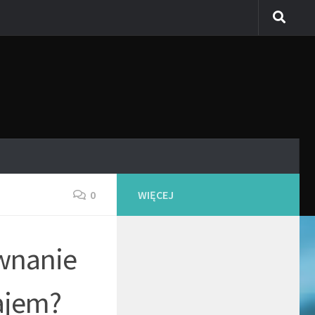
0
WIĘCEJ
ównanie
ajem?