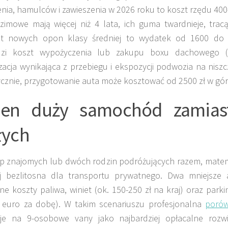
nia, hamulców i zawieszenia w 2026 roku to koszt rzędu 400-
zimowe mają więcej niż 4 lata, ich guma twardnieje, trac
t nowych opon klasy średniej to wydatek od 1600 do 
zi koszt wypożyczenia lub zakupu boxu dachowego (
acja wynikająca z przebiegu i ekspozycji podwozia na nisz
znie, przygotowanie auta może kosztować od 2500 zł w gór
den duży samochód zamia
łych
p znajomych lub dwóch rodzin podróżujących razem, matema
ej bezlitosna dla transportu prywatnego. Dwa mniejsze
e koszty paliwa, winiet (ok. 150-250 zł na kraj) oraz par
0 euro za dobę). W takim scenariuszu profesjonalna
poró
je na 9-osobowe vany jako najbardziej opłacalne rozwi