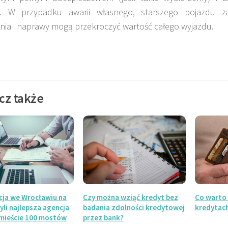
. W przypadku awarii własnego, starszego pojazdu za
ia i naprawy mogą przekroczyć wartość całego wyjazdu.
cz także
cja we Wrocławiu na
Czy można wziąć kredyt bez
Co warto 
li najlepsza agencja
badania zdolności kredytowej
kredytach
 mieście 100 mostów
przez bank?