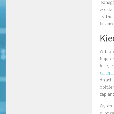
jedneg
w ostat
jeździ
bezpie
Kie
W branż
Najdro
ferie, 
najlep
dniach 
obłoże
zaplan
Wybiera
z boga