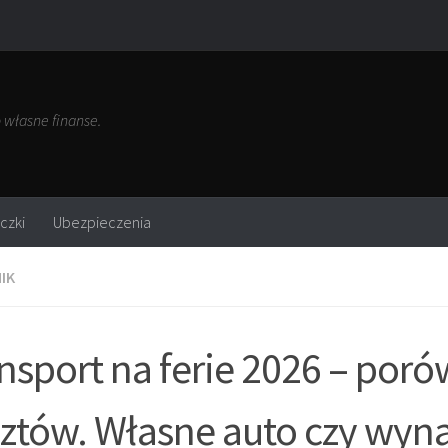
własne finanse.
czki
Ubezpieczenia
IK
nsport na ferie 2026 – por
ztów. Własne auto czy wyn