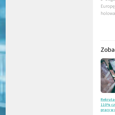
Europę
holowan
Zoba
Rekruta
110% czy
pracy w