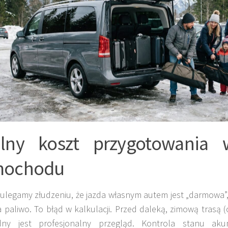
lny koszt przygotowania 
mochodu
ulegamy złudzeniu, że jazda własnym autem jest „darmowa”
a paliwo. To błąd w kalkulacji. Przed daleką, zimową trasą 
dny jest profesjonalny przegląd. Kontrola stanu aku