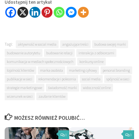
Udostępnij ten artykuł
Tagi:
aktywność w social media
angażujące treści
budowa swojej marki
budowanie autorytetu
budowanie relacji
interakcja z odbiorcami
komunikacja w mediach społecznościowych
konkursy online
lojalność klientów
marka osobista
marketing cyfrowy
personal branding
publikacje w sieci
rekomendacje i polecenia
social media
spójność w sieci
strategie marketingowe
świadomość marki
widoczność online
wizerunek w sieci
zaufanie klientów
MOŻESZ RÓWNIEŻ POLUBIĆ…
0
0