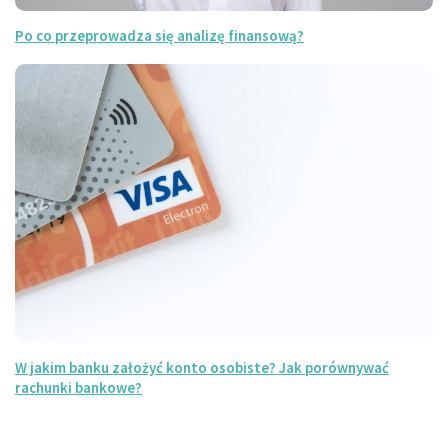
Po co przeprowadza się analizę finansową?
W jakim banku założyć konto osobiste? Jak porównywać
rachunki bankowe?