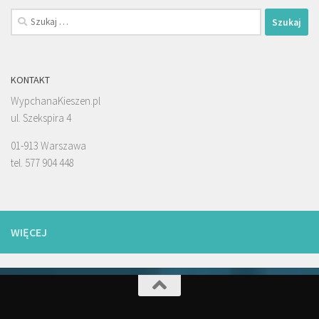
Szukaj:
KONTAKT
WypchanaKieszen.pl
ul. Szekspira 4
01-913 Warszawa
tel. 577 904 448
WIĘCEJ