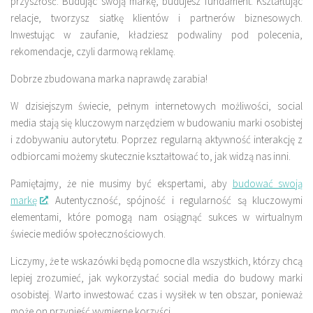
przyszłość. Budując swoją markę, budujesz fundament. Kształtując
relacje, tworzysz siatkę klientów i partnerów biznesowych.
Inwestując w zaufanie, kładziesz podwaliny pod polecenia,
rekomendacje, czyli darmową reklamę.
Dobrze zbudowana marka naprawdę zarabia!
W dzisiejszym świecie, pełnym internetowych możliwości, social
media stają się kluczowym narzędziem w budowaniu marki osobistej
i zdobywaniu autorytetu. Poprzez regularną aktywność interakcję z
odbiorcami możemy skutecznie kształtować to, jak widzą nas inni.
Pamiętajmy, że nie musimy być ekspertami, aby
budować swoją
markę
. Autentyczność, spójność i regularność są kluczowymi
elementami, które pomogą nam osiągnąć sukces w wirtualnym
świecie mediów społecznościowych.
Liczymy, że te wskazówki będą pomocne dla wszystkich, którzy chcą
lepiej zrozumieć, jak wykorzystać social media do budowy marki
osobistej. Warto inwestować czas i wysiłek w ten obszar, ponieważ
może on przynieść wymierne korzyści.