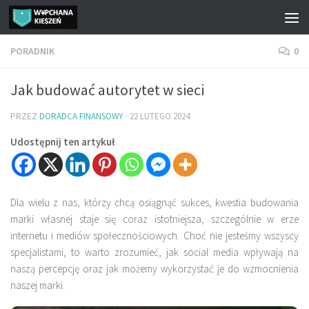
Przejdź do treści
PORADNIK
0
Jak budować autorytet w sieci
PRZEZ
DORADCA FINANSOWY
·
22 LUTEGO 2024
Udostępnij ten artykuł
Dla wielu z nas, którzy chcą osiągnąć sukces, kwestia budowania
marki własnej staje się coraz istotniejsza, szczególnie w erze
internetu i mediów społecznościowych. Choć nie jesteśmy wszyscy
specjalistami, to warto zrozumieć, jak social media wpływają na
naszą percepcję oraz jak możemy wykorzystać je do wzmocnienia
naszej marki.