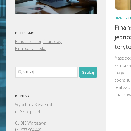
BIZNES
/
Finan
POLECAMY
jedno
Fundusik - blog finansowy
teryt
Finanse na medal
Masz pod
samorząd
Szukaj:
jak go s
sporą su
realizac
finansow
KONTAKT
WypchanaKieszen.pl
ul. Szekspira 4
01-913 Warszawa
tel. 577 904 448