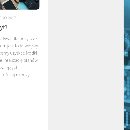
TEGO 2017
yt?
rnatywa dla pożyczek
 jest to łatwiejszy
hcemy uzyskać środki
e, realizację planów
 zaległych
różnicą między