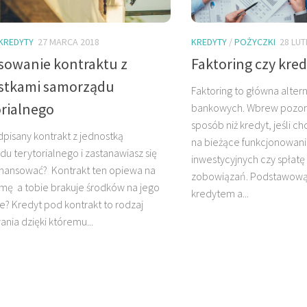
KREDYTY
27 MARCA 2018
KREDYTY
/
POŻYCZKI
28 LU
sowanie kontraktu z
Faktoring czy kred
stkami samorządu
Faktoring to główna alte
orialnego
bankowych. Wbrew pozorom
sposób niż kredyt, jeśli c
pisany kontrakt z jednostką
na bieżące funkcjonowani
u terytorialnego i zastanawiasz się
inwestycyjnych czy spłatę
finansować? Kontrakt ten opiewa na
zobowiązań. Podstawową 
mę a tobie brakuje środków na jego
kredytem a...
je? Kredyt pod kontrakt to rodzaj
ania dzięki któremu...