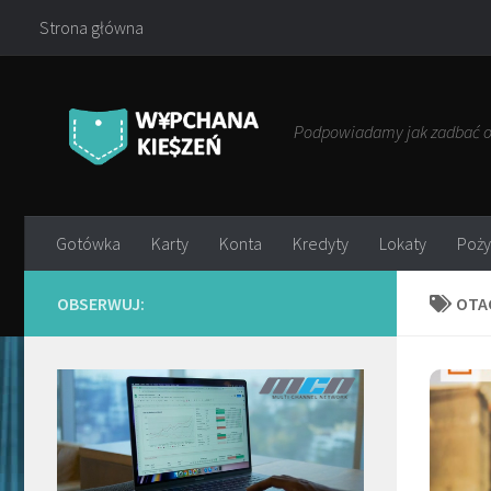
Strona główna
Przejdź do treści
Podpowiadamy jak zadbać o 
Gotówka
Karty
Konta
Kredyty
Lokaty
Poży
OBSERWUJ:
OTA