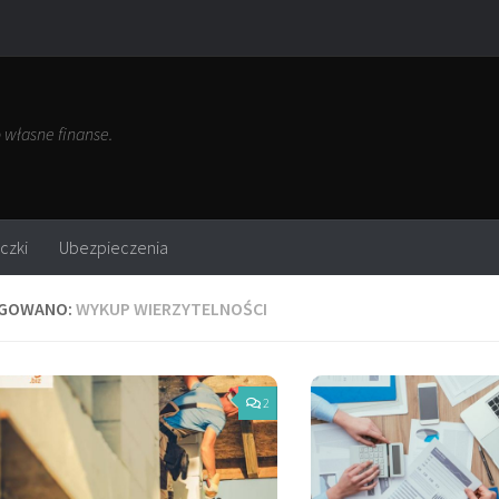
własne finanse.
czki
Ubezpieczenia
GOWANO:
WYKUP WIERZYTELNOŚCI
2