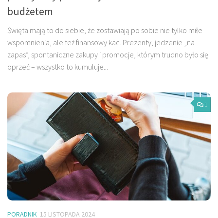
budżetem
Święta mają to do siebie, że zostawiają po sobie nie tylko miłe
wspomnienia, ale też finansowy kac. Prezenty, jedzenie „na
zapas”, spontaniczne zakupy i promocje, którym trudno było się
oprzeć – wszystko to kumuluje...
1
PORADNIK
15 LISTOPADA 2024