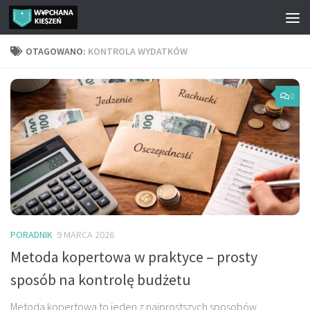
Przejdź do treści
OTAGOWANO:
KONTROLA WYDATKÓW
0
PORADNIK
9 MARCA 2026
Metoda kopertowa w praktyce – prosty
sposób na kontrolę budżetu
Metoda kopertowa to jeden z najprostszych sposobów