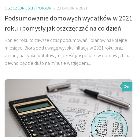
OSZCZĘDNOŚCI
/
PORADNIK
22 GRUDNIA 2021
Podsumowanie domowych wydatków w 2021
roku i pomysły jak oszczędzać na co dzień
Koniec roku to zawsze czas podsumowań i planów na kolejne
miesiące. Biorą pod uwagę wysoką inflację w 2021 roku oraz
zmiany na rynku walutowym, cześć gospodarstw domowych na
pewno będzie dużo na minusie względem...
0