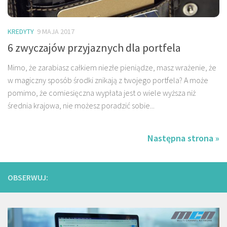
KREDYTY
9 MAJA 2017
6 zwyczajów przyjaznych dla portfela
Mimo, że zarabiasz całkiem niezłe pieniądze, masz wrażenie, że
w magiczny sposób środki znikają z twojego portfela? A może
pomimo, że comiesięczna wypłata jest o wiele wyższa niż
średnia krajowa, nie możesz poradzić sobie...
Następna strona »
OBSERWUJ: