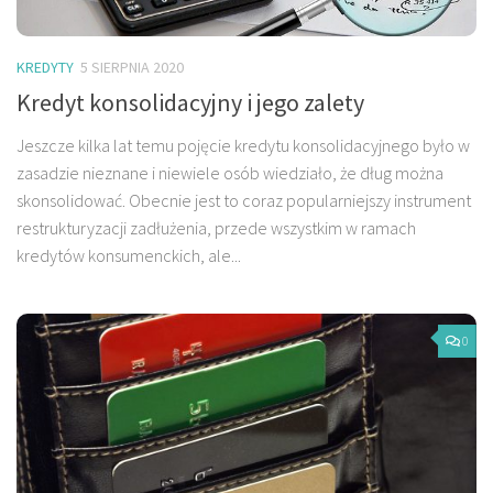
KREDYTY
5 SIERPNIA 2020
Kredyt konsolidacyjny i jego zalety
Jeszcze kilka lat temu pojęcie kredytu konsolidacyjnego było w
zasadzie nieznane i niewiele osób wiedziało, że dług można
skonsolidować. Obecnie jest to coraz popularniejszy instrument
restrukturyzacji zadłużenia, przede wszystkim w ramach
kredytów konsumenckich, ale...
0