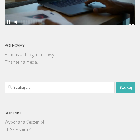
POLECAMY
Fundusik - blog finansowy
Finanse na medal
Szukaj:
KONTAKT
WypchanaKieszen.pl
ul. Szekspira 4