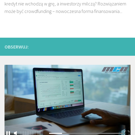
kredyt nie wchodzą w grę, a inwestorzy milczą? Rozwiązaniem
może być crowdfunding – nowoczesna forma finansowania...
OBSERWUJ: