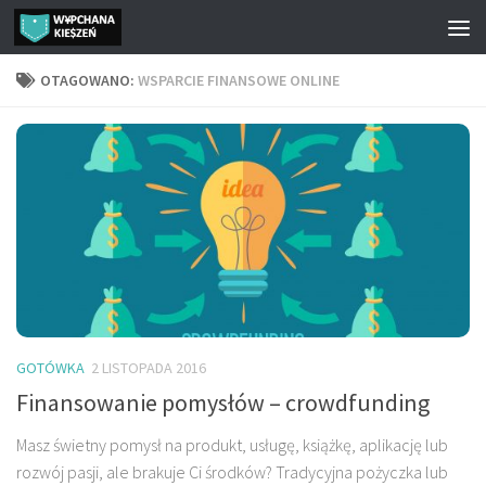
Przejdź do treści
OTAGOWANO:
WSPARCIE FINANSOWE ONLINE
GOTÓWKA
2 LISTOPADA 2016
Finansowanie pomysłów – crowdfunding
Masz świetny pomysł na produkt, usługę, książkę, aplikację lub
rozwój pasji, ale brakuje Ci środków? Tradycyjna pożyczka lub