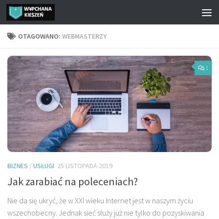
Przejdź do treści
OTAGOWANO:
WEBMASTERZY
1
BIZNES
/
USŁUGI
25 LISTOPADA 2019
Jak zarabiać na poleceniach?
Nie da się ukryć, że w XXI wieku Internet jest w naszym życiu
wszechobecny. Jednak sieć służy już nie tylko do pozyskiwania