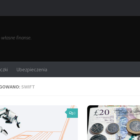
własne finanse.
czki
Ubezpieczenia
GOWANO:
SWIFT
0