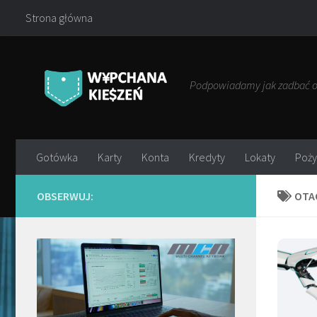
Strona główna
Przejdź do treści
Podpowiadamy jak zadbać o 
Gotówka
Karty
Konta
Kredyty
Lokaty
Poży
OBSERWUJ:
OTA