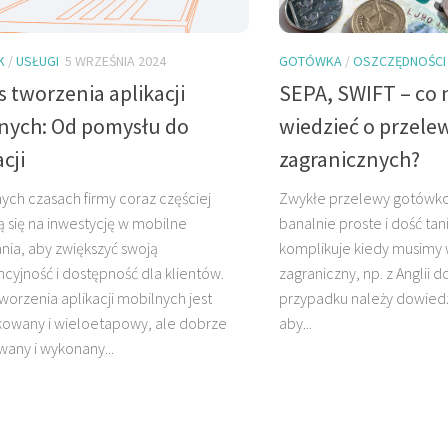
K
/
USŁUGI
5 WRZEŚNIA 2024
GOTÓWKA
/
OSZCZĘDNOŚCI
 tworzenia aplikacji
SEPA, SWIFT – co 
nych: Od pomysłu do
wiedzieć o przele
acji
zagranicznych?
ch czasach firmy coraz częściej
Zwykłe przelewy gotówk
 się na inwestycję w mobilne
banalnie proste i dość tan
nia, aby zwiększyć swoją
komplikuje kiedy musimy 
cyjność i dostępność dla klientów.
zagraniczny, np. z Anglii d
worzenia aplikacji mobilnych jest
przypadku należy dowiedzi
kowany i wieloetapowy, ale dobrze
aby...
any i wykonany...