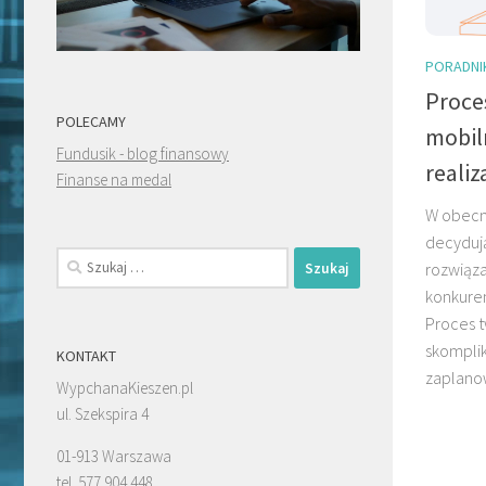
PORADNI
Proces
POLECAMY
mobil
Fundusik - blog finansowy
realiz
Finanse na medal
W obecny
decydują
Szukaj:
rozwiąza
konkuren
Proces t
skompli
KONTAKT
zaplanow
WypchanaKieszen.pl
ul. Szekspira 4
01-913 Warszawa
tel. 577 904 448