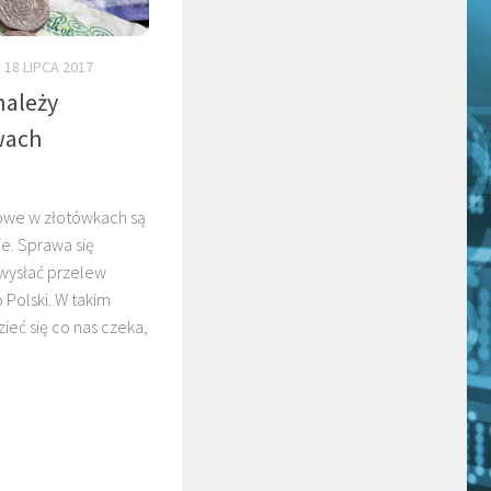
18 LIPCA 2017
należy
wach
owe w złotówkach są
ie. Sprawa się
wysłać przelew
o Polski. W takim
eć się co nas czeka,