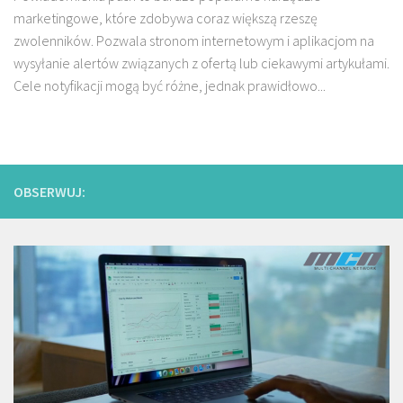
marketingowe, które zdobywa coraz większą rzeszę
zwolenników. Pozwala stronom internetowym i aplikacjom na
wysyłanie alertów związanych z ofertą lub ciekawymi artykułami.
Cele notyfikacji mogą być różne, jednak prawidłowo...
OBSERWUJ: