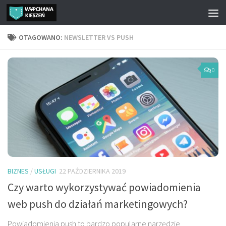
Przejdź do treści
OTAGOWANO:
NEWSLETTER VS PUSH
0
BIZNES
/
USŁUGI
22 PAŹDZIERNIKA 2019
Czy warto wykorzystywać powiadomienia
web push do działań marketingowych?
Powiadomienia push to bardzo popularne narzędzie