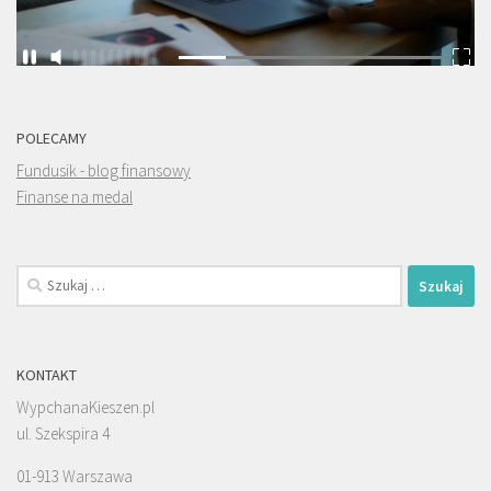
POLECAMY
Fundusik - blog finansowy
Finanse na medal
Szukaj:
KONTAKT
WypchanaKieszen.pl
ul. Szekspira 4
01-913 Warszawa