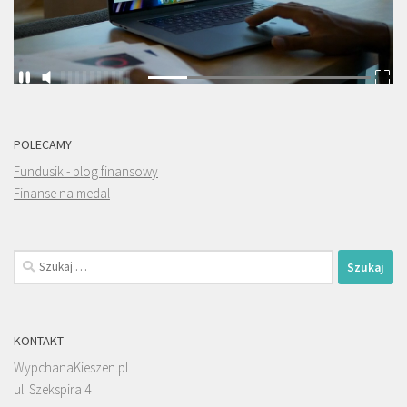
POLECAMY
Fundusik - blog finansowy
Finanse na medal
Szukaj:
KONTAKT
WypchanaKieszen.pl
ul. Szekspira 4