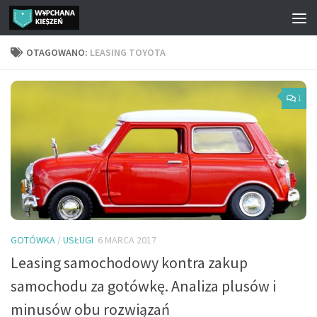
Przejdź do treści
OTAGOWANO:
LEASING TOYOTA
1
GOTÓWKA
/
USŁUGI
6 MARCA 2017
Leasing samochodowy kontra zakup
samochodu za gotówkę. Analiza plusów i
minusów obu rozwiązań