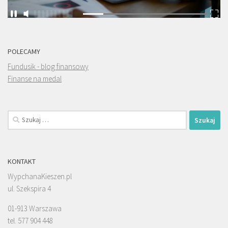
POLECAMY
Fundusik - blog finansowy
Finanse na medal
Szukaj:
KONTAKT
WypchanaKieszen.pl
ul. Szekspira 4
01-913 Warszawa
tel. 577 904 448