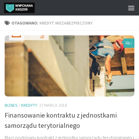
Przejdź do treści
OTAGOWANO:
KREDYT NIEZABEZPIECZONY
2
BIZNES
/
KREDYTY
27 MARCA 2018
Finansowanie kontraktu z jednostkami
samorządu terytorialnego
Masz podpisany kontrakt z jednostką samorządu terytorialnego i