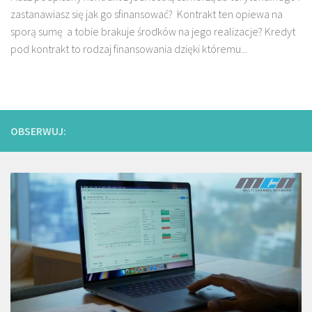
zastanawiasz się jak go sfinansować? Kontrakt ten opiewa na
sporą sumę a tobie brakuje środków na jego realizacje? Kredyt
pod kontrakt to rodzaj finansowania dzięki któremu...
OBSERWUJ: