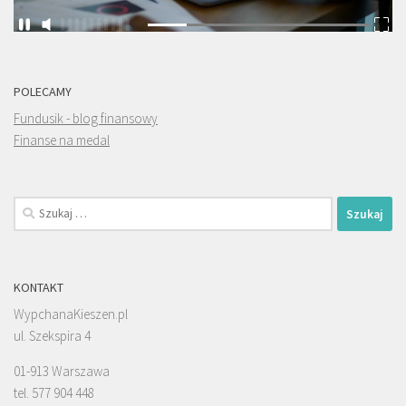
POLECAMY
Fundusik - blog finansowy
Finanse na medal
Szukaj:
KONTAKT
WypchanaKieszen.pl
ul. Szekspira 4
01-913 Warszawa
tel. 577 904 448