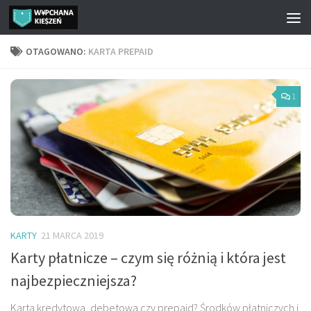
Przejdź do treści
OTAGOWANO:
KARTA PREPAID
1
KARTY
21 MARCA 2019
Karty płatnicze – czym się różnią i która jest
najbezpieczniejsza?
Karta kredytowa, debetowa czy prepaid? Środków płatniczych i