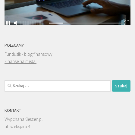
POLECAMY
Fundusik - blog finansowy
Finanse na medal
Szukaj:
KONTAKT
WypchanaKieszen.pl
ul. Szekspira 4