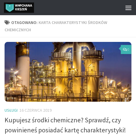
Przejdź do treści
OTAGOWANO:
KARTA CHARAKTERYSTYKI ŚRODKÓW
CHEMICZNYCH
0
USŁUGI
16 CZERWCA 2019
Kupujesz środki chemiczne? Sprawdź, czy
powinieneś posiadać kartę charakterystyki!