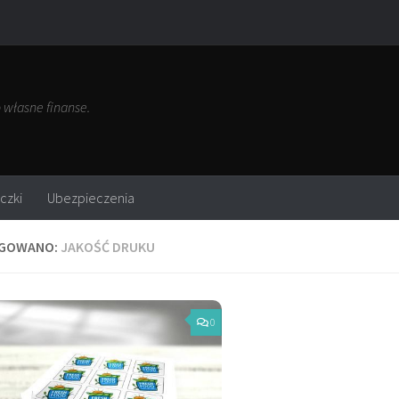
własne finanse.
czki
Ubezpieczenia
GOWANO:
JAKOŚĆ DRUKU
0