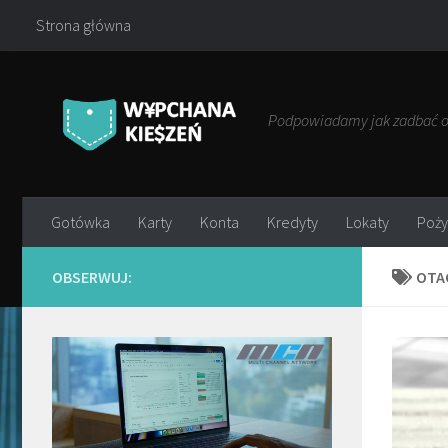
Strona główna
Przejdź do treści
Podpowiadamy jak zadbać o 
Gotówka
Karty
Konta
Kredyty
Lokaty
Poży
OBSERWUJ:
OTA