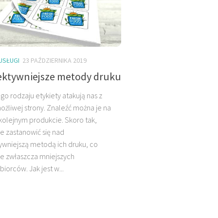
USŁUGI
23 PAŹDZIERNIKA 2019
ektywniejsze metody druku
go rodzaju etykiety atakują nas z
ożliwej strony. Znaleźć można je na
olejnym produkcie. Skoro tak,
e zastanowić się nad
ywniejszą metodą ich druku, co
je zwłaszcza mniejszych
biorców. Jak jest w...