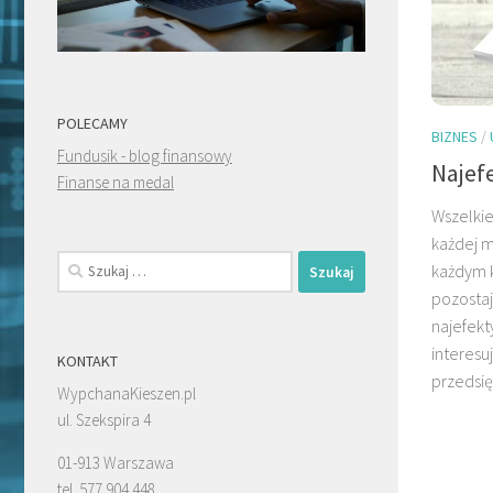
POLECAMY
BIZNES
/
Fundusik - blog finansowy
Najef
Finanse na medal
Wszelkie
każdej m
Szukaj:
każdym k
pozostaj
najefekt
interesu
KONTAKT
przedsię
WypchanaKieszen.pl
ul. Szekspira 4
01-913 Warszawa
tel. 577 904 448