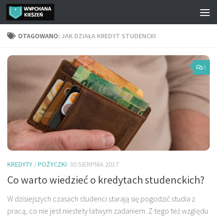
Przejdź do treści
OTAGOWANO:
JAK DZIAŁA KREDYT STUDENCKI
0
KREDYTY
/
POŻYCZKI
30 SIERPNIA 2017
Co warto wiedzieć o kredytach studenckich?
W dzisiejszych czasach studenci starają się pogodzić studia z
pracą, co nie jest niestety łatwym zadaniem. Z tego też względu