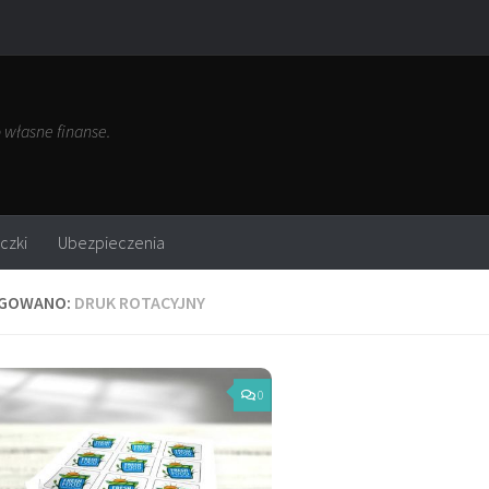
własne finanse.
czki
Ubezpieczenia
GOWANO:
DRUK ROTACYJNY
0