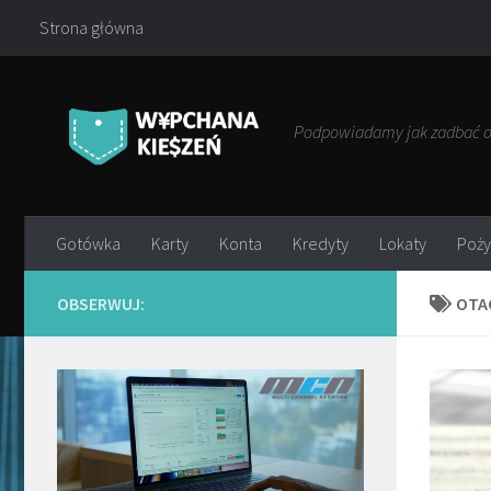
Strona główna
Przejdź do treści
Podpowiadamy jak zadbać o 
Gotówka
Karty
Konta
Kredyty
Lokaty
Poży
OBSERWUJ:
OTA