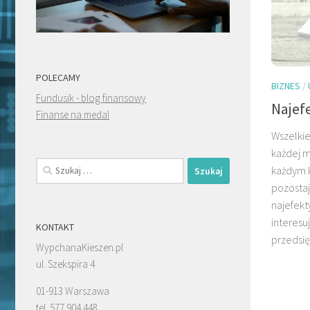
POLECAMY
BIZNES
/
Fundusik - blog finansowy
Najef
Finanse na medal
Wszelkie
każdej m
Szukaj:
każdym k
pozostaj
najefekt
interesu
KONTAKT
przedsię
WypchanaKieszen.pl
ul. Szekspira 4
01-913 Warszawa
tel. 577 904 448