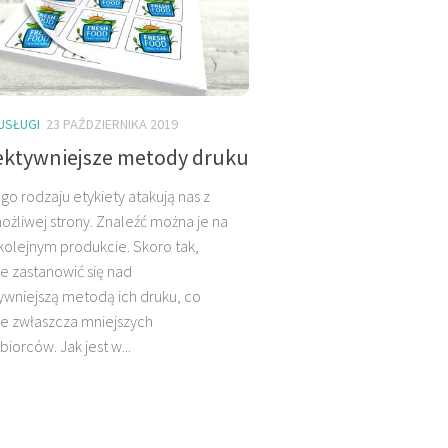
USŁUGI
23 PAŹDZIERNIKA 2019
ektywniejsze metody druku
go rodzaju etykiety atakują nas z
ożliwej strony. Znaleźć można je na
olejnym produkcie. Skoro tak,
e zastanowić się nad
ywniejszą metodą ich druku, co
je zwłaszcza mniejszych
biorców. Jak jest w...