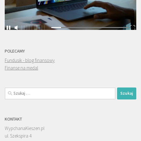
POLECAMY
Fundusik - blog finansowy
Finanse na medal
Szukaj:
KONTAKT
WypchanaKieszen.pl
ul. Szekspira 4