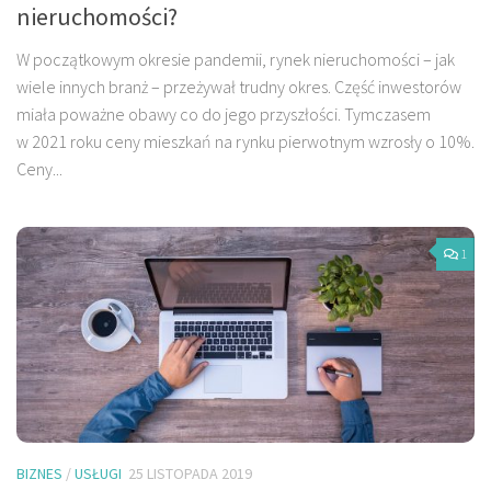
nieruchomości?
W początkowym okresie pandemii, rynek nieruchomości – jak
wiele innych branż – przeżywał trudny okres. Część inwestorów
miała poważne obawy co do jego przyszłości. Tymczasem
w 2021 roku ceny mieszkań na rynku pierwotnym wzrosły o 10%.
Ceny...
1
BIZNES
/
USŁUGI
25 LISTOPADA 2019