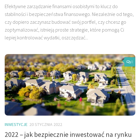
Efektywne zarządzanie finansami osobistymi to klucz do
stabilności i bezpieczeństwa finansowego. Niezależnie od tego,
czy dopiero zaczynasz budować swój portfel, czy chcesz go
zoptymalizować, istnieją proste strategie, które pomogą Ci
lepiej kontrolować wydatki, oszczędzać...
0
INWESTYCJE
20 STYCZNIA 2022
2022 – jak bezpiecznie inwestować na rynku