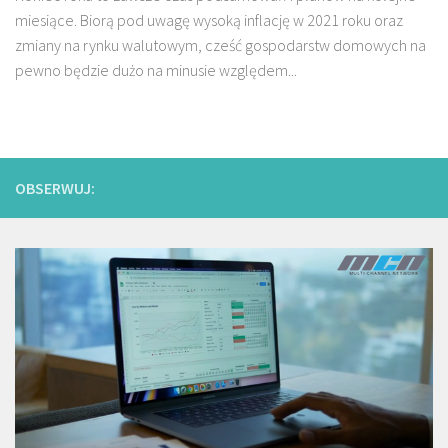
miesiące. Biorą pod uwagę wysoką inflację w 2021 roku oraz
zmiany na rynku walutowym, cześć gospodarstw domowych na
pewno będzie dużo na minusie względem...
OBSERWUJ: