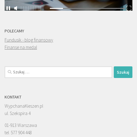
POLECAMY
Fundusik - blog finansowy
Finanse na medal
Szukaj:
KONTAKT
WypchanaKieszen.pl
ul. Szekspira 4
01-913 Warszawa
tel. 577 904 448