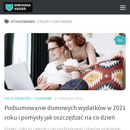
Przejdź do treści
OTAGOWANO:
ZAKUPY CODZIENNE
0
OSZCZĘDNOŚCI
/
PORADNIK
22 GRUDNIA 2021
Podsumowanie domowych wydatków w 2021
roku i pomysły jak oszczędzać na co dzień
Koniec roku to zawsze czas podsumowań i planów na kolejne