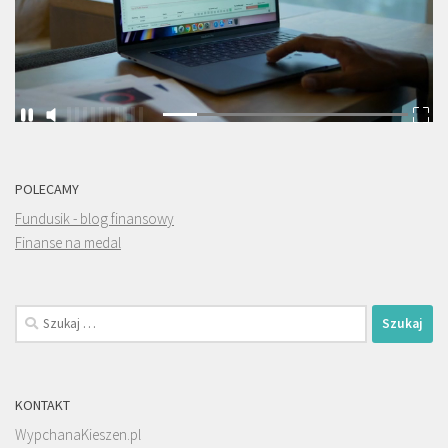
POLECAMY
Fundusik - blog finansowy
Finanse na medal
Szukaj:
KONTAKT
WypchanaKieszen.pl