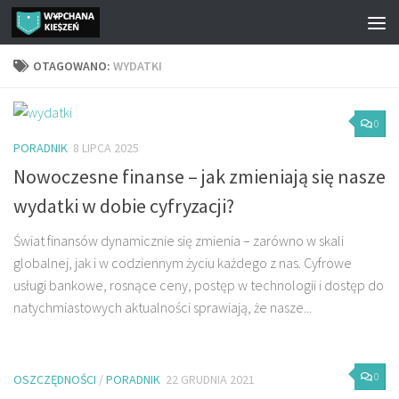
Przejdź do treści
OTAGOWANO:
WYDATKI
0
PORADNIK
8 LIPCA 2025
Nowoczesne finanse – jak zmieniają się nasze
wydatki w dobie cyfryzacji?
Świat finansów dynamicznie się zmienia – zarówno w skali
globalnej, jak i w codziennym życiu każdego z nas. Cyfrowe
usługi bankowe, rosnące ceny, postęp w technologii i dostęp do
natychmiastowych aktualności sprawiają, że nasze...
0
OSZCZĘDNOŚCI
/
PORADNIK
22 GRUDNIA 2021