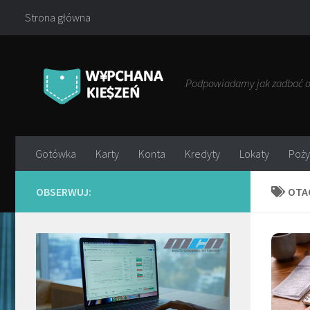
Strona główna
Przejdź do treści
Podpowiadamy jak zadbać o 
Gotówka
Karty
Konta
Kredyty
Lokaty
Poży
OBSERWUJ:
OTA