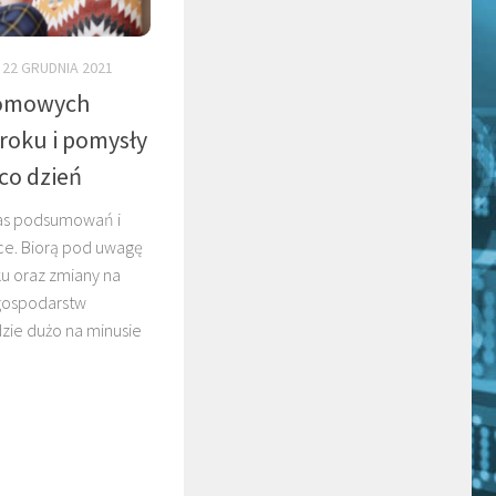
22 GRUDNIA 2021
omowych
roku i pomysły
co dzień
zas podsumowań i
ce. Biorą pod uwagę
ku oraz zmiany na
gospodarstw
ie dużo na minusie