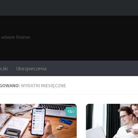
własne finanse.
czki
Ubezpieczenia
GOWANO:
WYDATKI MIESIĘCZNE
0