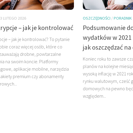
3 LUTEGO 2026
OSZCZĘDNOŚCI
/
PORADNIK
rypcje – jak je kontrolować
Podsumowanie d
wydatków w 2021 
cje – jak je kontrolować? To pytanie
jak oszczędzać na 
obie coraz więcej osób, które co
 zauważają drobne, powtarzalne
Koniec roku to zawsze c
ia na swoim koncie. Platformy
planów na kolejne miesią
gowe, aplikacje mobilne, narzędzia
wysoką inflację w 2021 ro
 pakiety premium czy abonamenty
rynku walutowym, cześć 
frowych...
domowych na pewno będz
względem...