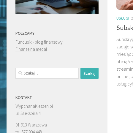
USŁUGI
2
Subsk
POLECAMY
Subskryp
Fundusik - blog finansowy
zadaje s
Finanse na medal
miesiąc
obciążen
streamin
Szukaj:
online,
usług cy
KONTAKT
WypchanaKieszen.pl
ul. Szekspira 4
01-913 Warszawa
tel. 577 904 448