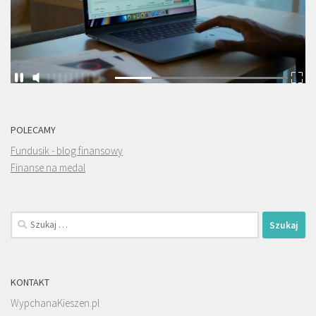
POLECAMY
Fundusik - blog finansowy
Finanse na medal
Szukaj:
KONTAKT
WypchanaKieszen.pl