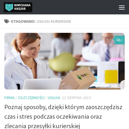
Przejdź do treści
OTAGOWANO:
USŁUGI KURIERSKIE
3
FIRMA
/
OSZCZĘDNOŚCI
/
USŁUGI
22 SIERPNIA 2019
Poznaj sposoby, dzięki którym zaoszczędzisz
czas i stres podczas oczekiwania oraz
zlecania przesyłki kurierskiej