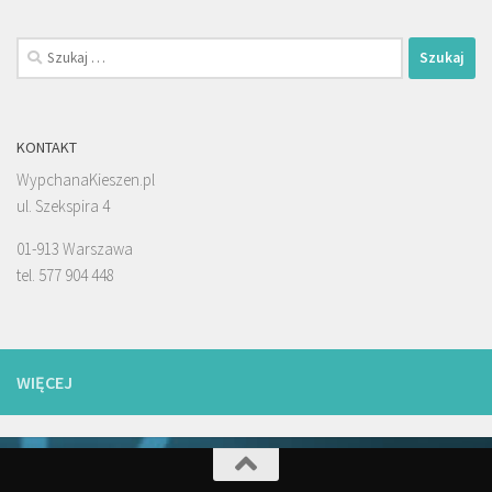
Szukaj:
KONTAKT
WypchanaKieszen.pl
ul. Szekspira 4
01-913 Warszawa
tel. 577 904 448
WIĘCEJ