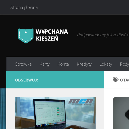
Strona główna
Przejdź do treści
Podpowiadamy jak zadbać o 
Gotówka
Karty
Konta
Kredyty
Lokaty
Poży
OBSERWUJ:
OTA