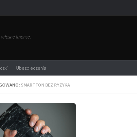
własne finanse.
czki
Ubezpieczenia
GOWANO:
SMARTFON BEZ RYZYKA