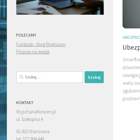
POLECAMY
UBEZPIEC
Fundusik - blog finansowy
Ubezp
Finanse na medal
Smartfon
dzwonien
Szukaj:
nawigacj
wielu os
zgubien
problemy
KONTAKT
WypchanaKieszen.pl
ul. Szekspira 4
01-913 Warszawa
tel. 577 904 448