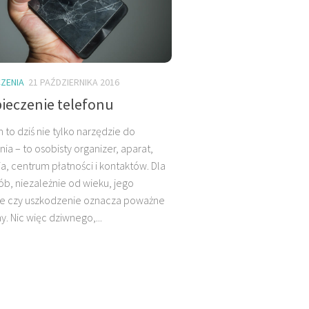
ZENIA
21 PAŹDZIERNIKA 2016
ieczenie telefonu
 to dziś nie tylko narzędzie do
ia – to osobisty organizer, aparat,
a, centrum płatności i kontaktów. Dla
ób, niezależnie od wieku, jego
ie czy uszkodzenie oznacza poważne
. Nic więc dziwnego,...