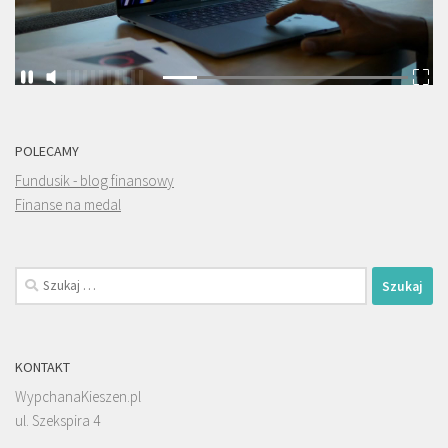
POLECAMY
Fundusik - blog finansowy
Finanse na medal
Szukaj:
KONTAKT
WypchanaKieszen.pl
ul. Szekspira 4