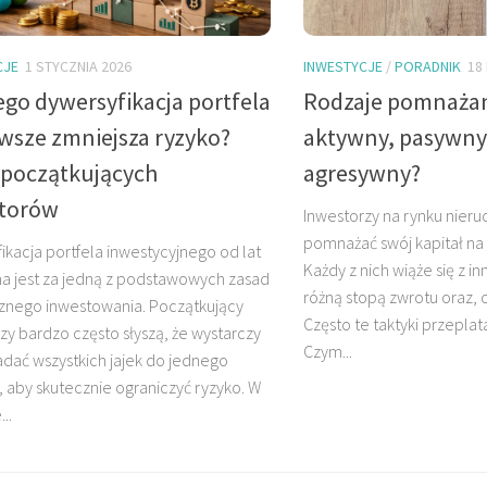
CJE
1 STYCZNIA 2026
INWESTYCJE
/
PORADNIK
18
ego dywersyfikacja portfela
Rodzaje pomnażani
awsze zmniejsza ryzyko?
aktywny, pasywny
 początkujących
agresywny?
torów
Inwestorzy na rynku nie
pomnażać swój kapitał na 
ikacja portfela inwestycyjnego od lat
Każdy z nich wiąże się z in
a jest za jedną z podstawowych zasad
różną stopą zwrotu oraz, 
znego inwestowania. Początkujący
Często te taktyki przeplata
zy bardzo często słyszą, że wystarczy
Czym...
adać wszystkich jajek do jednego
, aby skutecznie ograniczyć ryzyko. W
..