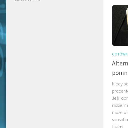
GOTÓWK
Alter
pomna
Kiedy od
procento
Jeśli op
niskie, 
może war
sposoba
takimi...