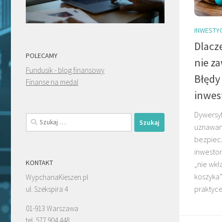
INWESTY
Dlacz
POLECAMY
nie z
Fundusik - blog finansowy
Błędy
Finanse na medal
inwes
Dywersyf
Szukaj:
uznawan
bezpiec
inwestor
KONTAKT
„nie wkł
koszyka”
WypchanaKieszen.pl
praktyce.
ul. Szekspira 4
01-913 Warszawa
tel. 577 904 448