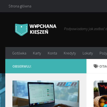
Strona główna
Przejdź do treści
Podpowiadamy jak zadbać o 
Gotówka
Karty
Konta
Kredyty
Lokaty
Poży
OBSERWUJ:
OTA