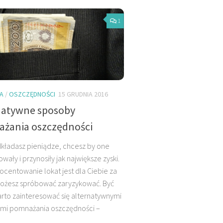
1
A
/
OSZCZĘDNOŚCI
15 GRUDNIA 2016
natywne sposoby
żania oszczędności
kładasz pieniądze, chcesz by one
wały i przynosiły jak największe zyski.
rocentowanie lokat jest dla Ciebie za
możesz spróbować zaryzykować. Być
to zainteresować się alternatywnymi
mi pomnażania oszczędności –