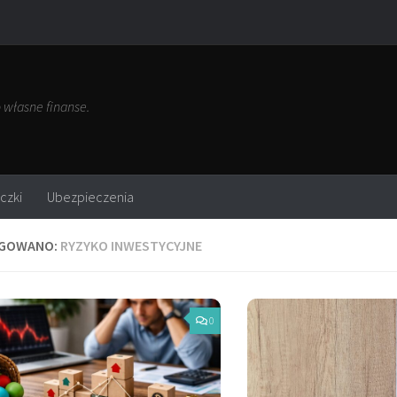
własne finanse.
czki
Ubezpieczenia
GOWANO:
RYZYKO INWESTYCYJNE
0