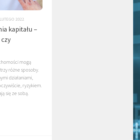
 LUTEGO 2022
a kapitału –
 czy
ruchomości mogą
trzy różne sposoby.
nymi działaniami,
oczywiście, ryzykiem.
ją się ze sobą.