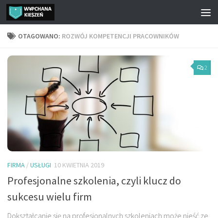
Przejdź do treści
OTAGOWANO:
ROZWÓJ KOMPETENCJI PRACOWNIKÓW
2
FIRMA
/
USŁUGI
10 KWIETNIA 2019
Profesjonalne szkolenia, czyli klucz do
sukcesu wielu firm
Dokształcanie się na profesjonalnych szkoleniach może nieść ze