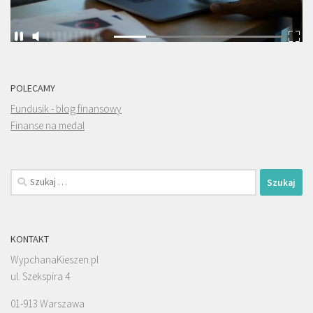
POLECAMY
Fundusik - blog finansowy
Finanse na medal
Szukaj:
KONTAKT
WypchanaKieszen.pl
ul. Szekspira 4
01-913 Warszawa