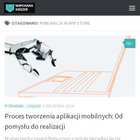
Przejdź do treści
OTAGOWANO:
PUBLIKACJA W APP STORE
0
PORADNIK
/
USŁUGI
5 WRZEŚNIA 2024
Proces tworzenia aplikacji mobilnych: Od
pomysłu do realizacji
W obecnych czasach firmy coraz częściej decydują się na