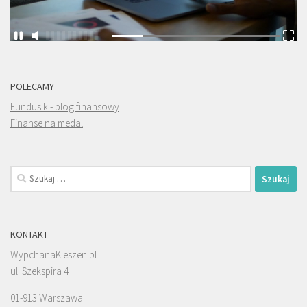
POLECAMY
Fundusik - blog finansowy
Finanse na medal
Szukaj:
KONTAKT
WypchanaKieszen.pl
ul. Szekspira 4
01-913 Warszawa