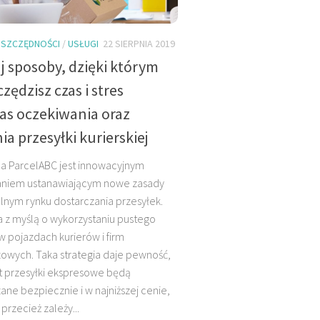
SZCZĘDNOŚCI
/
USŁUGI
22 SIERPNIA 2019
j sposoby, dzięki którym
zędzisz czas i stres
as oczekiwania oraz
ia przesyłki kurierskiej
a ParcelABC jest innowacyjnym
aniem ustanawiającym nowe zasady
lnym rynku dostarczania przesyłek.
 z myślą o wykorzystaniu pustego
w pojazdach kurierów i firm
owych. Taka strategia daje pewność,
t przesyłki ekspresowe będą
ane bezpiecznie i w najniższej cenie,
przecież zależy...