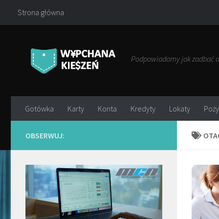
Strona główna
Przejdź do treści
Podpowiadamy jak zadbać o 
Gotówka
Karty
Konta
Kredyty
Lokaty
Poży
OBSERWUJ:
OTA