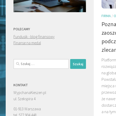
FIRMA
/
O
Pozna
POLECAMY
zaoszc
Fundusik - blog finansowy
podcz
Finanse na medal
zlecan
Platform
Szukaj:
rozwiąz
na globa
Powstała
KONTAKT
miejsca 
przewoz
WypchanaKieszen.pl
że nawe
ul. Szekspira 4
dostarcz
01-913 Warszawa
a na tym 
tel. 577 904 448