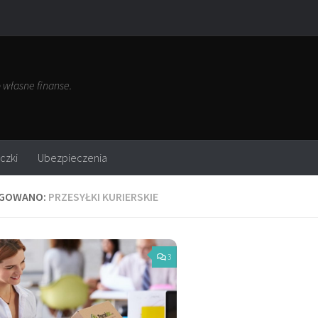
własne finanse.
czki
Ubezpieczenia
GOWANO:
PRZESYŁKI KURIERSKIE
3