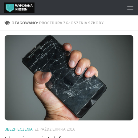
Przejdź do treści
OTAGOWANO:
PROCEDURA ZGŁOSZENIA SZKODY
UBEZPIECZENIA
21 PAŹDZIERNIKA 2016