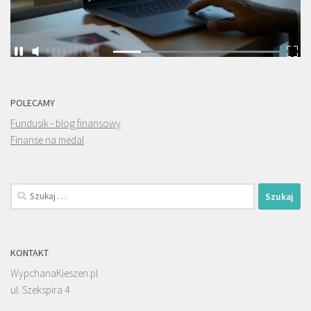
POLECAMY
Fundusik - blog finansowy
Finanse na medal
Szukaj:
KONTAKT
WypchanaKieszen.pl
ul. Szekspira 4